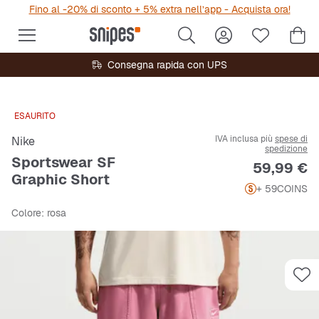
Fino al -20% di sconto + 5% extra nell’app - Acquista ora!
Consegna rapida con UPS
ESAURITO
IVA inclusa più
spese di
Nike
spedizione
Sportswear SF
Prezzo
59,99 €
Graphic Short
+ 59
COINS
Colore
: rosa