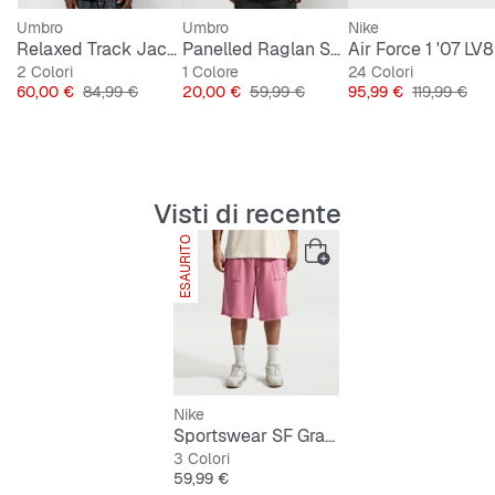
Umbro
Umbro
Nike
Relaxed Track Jacket
Panelled Raglan Shirt
2 Colori
1 Colore
24 Colori
Prezzo
Prezzo originale
Prezzo
Prezzo originale
Prezzo
Prezzo orig
60,00 €
84,99 €
20,00 €
59,99 €
95,99 €
119,99 €
Visti di recente
ESAURITO
Nike
Sportswear SF Graphic Short
3 Colori
Prezzo
59,99 €