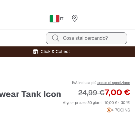
IT
Cosa stai cercando?
Click & Collect
IVA inclusa più
spese di spedizione
Prezzo
7,00 €
Prezzo originale
24,99 €
wear Tank Icon
Miglior prezzo 30 giorni:
10,00 €
(-30 %)
+ 7
COINS