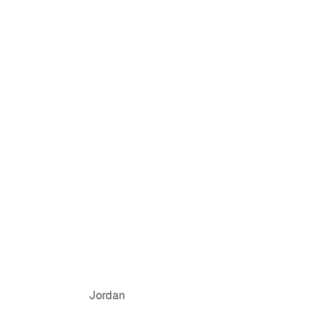
g evidente sul petto
er il caldo
Jordan