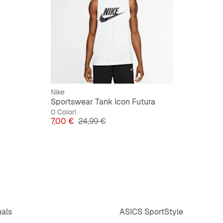
Brandin
Ideale p
Nike
Sportswear Tank Icon Futura
0 Colori
Prezzo
Prezzo originale
7,00 €
24,99 €
nals
ASICS SportStyle