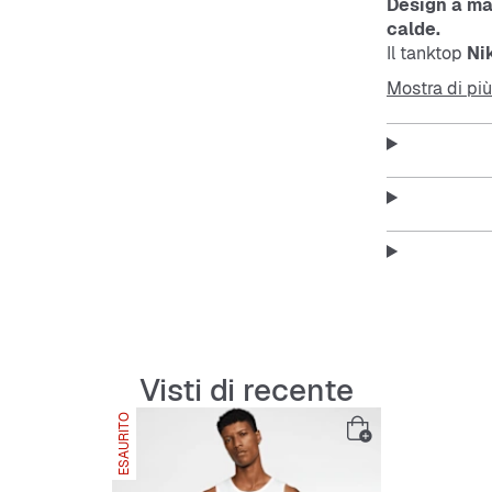
Design a ma
calde.
Il tanktop
Ni
grazie al mor
Mostra di più
visibile sul 
fa caldo.
Questo tankto
movimento se
Features:
Visti di recente
Design 
ESAURITO
Morbido