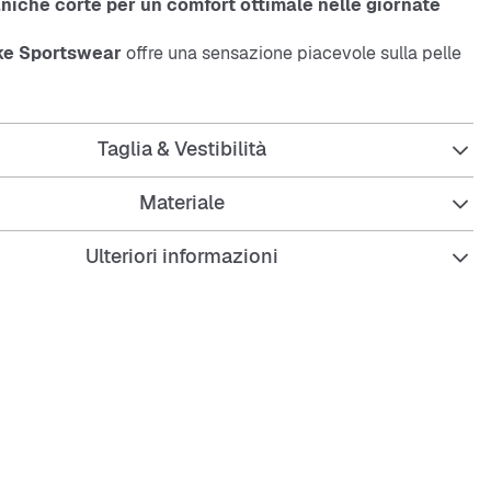
niche corte per un comfort ottimale nelle giornate
ke Sportswear
offre una sensazione piacevole sulla pelle
bido jersey di cotone e si distingue per un branding ben
petto. Così puoi goderti un comfort comodo e di stile quando
Taglia & Vestibilità
Materiale
p è perfetto per chi cerca freschezza e libertà di
nza rinunciare a un look alla moda.
Ulteriori informazioni
a maniche corte
 jersey di cotone