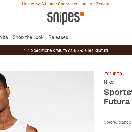
United by Attitude: Scopri ora i look dell'estate!
vità
Shop the Look
Releases
Spedizione gratuita da 85 € e resi gratuiti
ESAURITO
Nike
Sports
Futura
Colore
: bianco