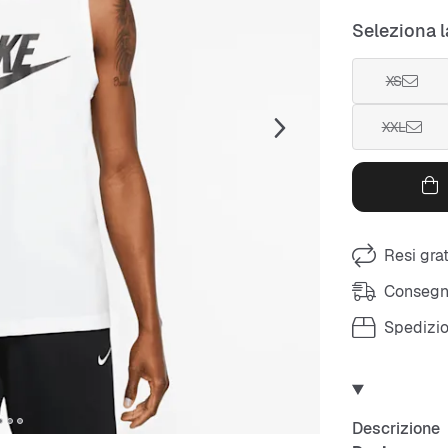
Seleziona l
XS
XXL
Resi grat
Consegna
Spedizio
Descrizione