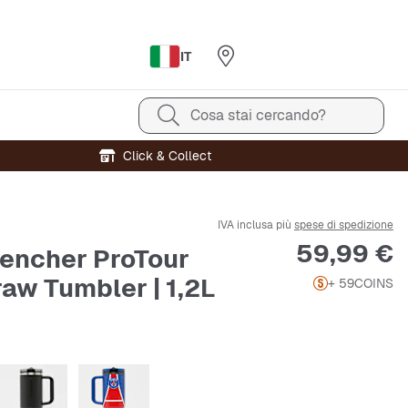
IT
Cosa stai cercando?
Click & Collect
IVA inclusa più
spese di spedizione
Prezzo
59,99 €
encher ProTour
raw Tumbler | 1,2L
+ 59
COINS