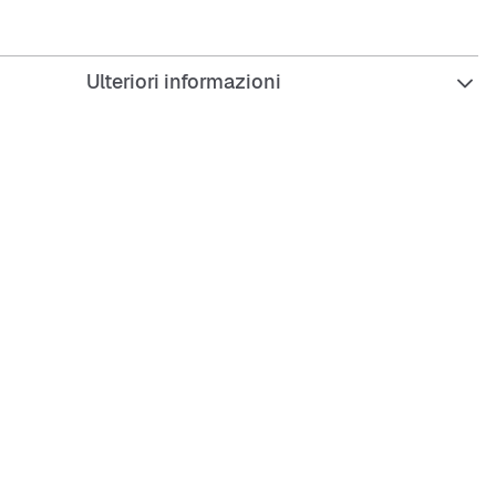
che:
Ulteriori informazioni
apacità di 1,2 litri
ia a ribalta per bere senza sforzo
ione robusta e resistente
da pulire e durevole
semplice e grigio