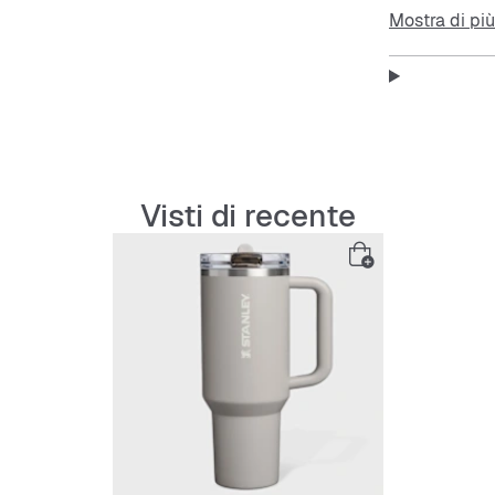
Mostra di più
Caratteristi
Grande c
Visti di recente
Cannucc
Costruz
Facile 
Design 