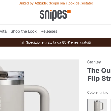
United by Attitude: Scopri ora i look dell'estate!
vità
Shop the Look
Releases
Spedizione gratuita da 85 € e resi gratuiti
Stanley
The Qu
Flip St
Colore
: grigio