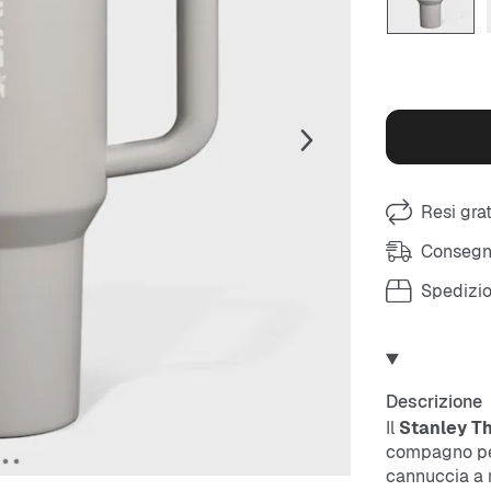
Resi grat
Consegna
Spedizio
Descrizione
Il
Stanley Th
compagno perf
cannuccia a 