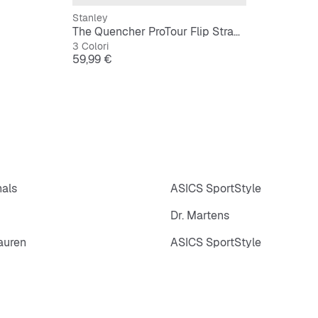
Stanley
The Quencher ProTour Flip Straw Tumbler | 1,2L
3 Colori
Prezzo
59,99 €
nals
ASICS SportStyle
Dr. Martens
auren
ASICS SportStyle