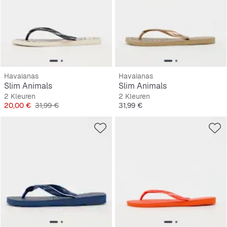
Havaianas
Havaianas
Slim Animals
Slim Animals
2 Kleuren
2 Kleuren
Prijs
Originele Prijs
Prijs
20,00 €
31,99 €
31,99 €