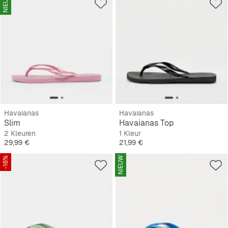
NIEUW
Havaianas
Havaianas
Slim
Havaianas Top
2 Kleuren
1 Kleur
Prijs
Prijs
29,99 €
21,99 €
-16%
NIEUW