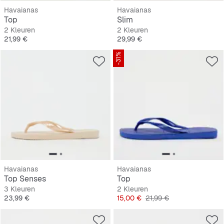
Havaianas
Havaianas
Top
Slim
2 Kleuren
2 Kleuren
Prijs
Prijs
21,99 €
29,99 €
-31%
Havaianas
Havaianas
Top Senses
Top
3 Kleuren
2 Kleuren
Prijs
Prijs
Originele Prijs
23,99 €
15,00 €
21,99 €