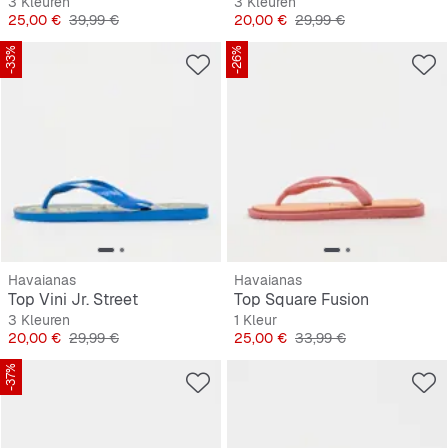
3 Kleuren
3 Kleuren
Prijs
Originele Prijs
Prijs
Originele Prijs
25,00 €
39,99 €
20,00 €
29,99 €
-33%
-26%
Havaianas
Havaianas
Top Vini Jr. Street
Top Square Fusion
3 Kleuren
1 Kleur
Prijs
Originele Prijs
Prijs
Originele Prijs
20,00 €
29,99 €
25,00 €
33,99 €
-37%