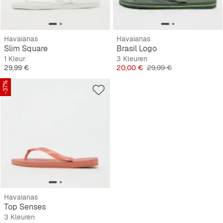
Havaianas
Havaianas
Slim Square
Brasil Logo
1 Kleur
3 Kleuren
Prijs
Prijs
Originele Prijs
29,99 €
20,00 €
29,99 €
-37%
Havaianas
Top Senses
3 Kleuren