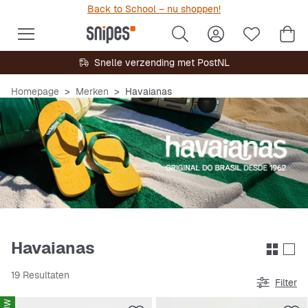
Back to School – nu shoppen!
Snelle verzending met PostNL
Homepage
Merken
Havaianas
Havaianas
19 Resultaten
Filter