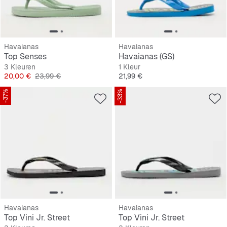
Havaianas
Havaianas
Top Senses
Havaianas (GS)
3 Kleuren
1 Kleur
Prijs
Originele Prijs
Prijs
20,00 €
23,99 €
21,99 €
-37%
-33%
Havaianas
Havaianas
Top Vini Jr. Street
Top Vini Jr. Street