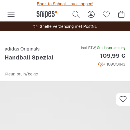
Back to School – nu shoppen!
Snelle verzending met PostNL
incl. BTW,
Gratis verzending
adidas Originals
Prijs
109,99 €
Handball Spezial
+ 109
COINS
Kleur
: bruin/beige