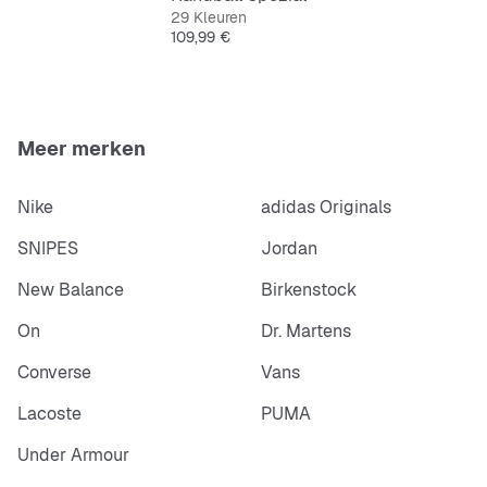
Textielen voering
29 Kleuren
Prijs
109,99 €
Buitenzool van natuurlijk rubber
Meer merken
Nike
adidas Originals
SNIPES
Jordan
New Balance
Birkenstock
On
Dr. Martens
Converse
Vans
Lacoste
PUMA
Under Armour