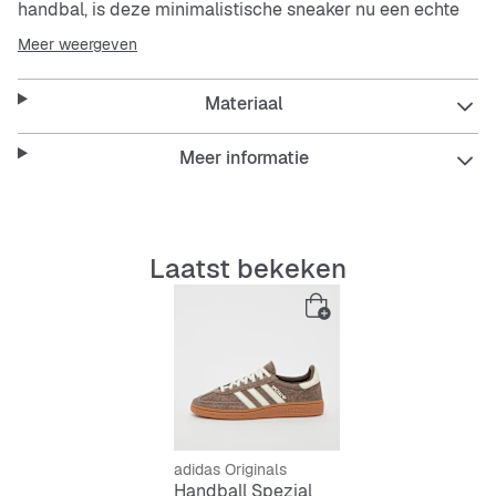
handbal, is deze minimalistische sneaker nu een echte
streetwear-klassieker. Het bovenwerk is gemaakt van
Meer weergeven
hoogwaardig suède met zachte leren details, en de
buitenzool van natuurlijk rubber geeft de legendarische
Materiaal
vorm een sportief-elegante uitstraling. Subtiele details
zoals het goudkleurige logo aan de zijkant verwijzen
naar de sportieve roots van het design. Combineer met
Meer informatie
jeans of een jurk voor een veelzijdige look vol nostalgie.
Features:
Laatst bekeken
Reguliere pasvorm
Vetersluiting
Bovenwerk van suède met leren details
adidas Originals
Handball Spezial