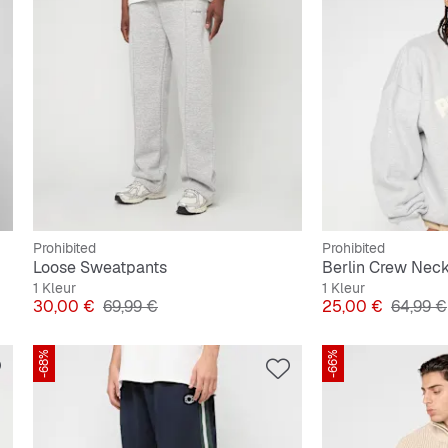
Prohibited
Prohibited
Loose Sweatpants
Berlin Crew Nec
1 Kleur
1 Kleur
Prijs
Originele Prijs
Prijs
Originel
30,00 €
69,99 €
25,00 €
64,99 €
-68%
-66%