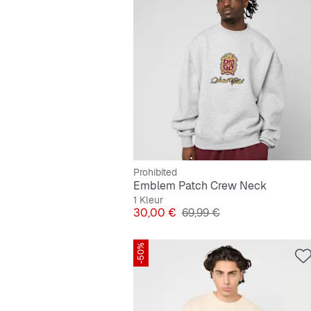
Prohibited
Emblem Patch Crew Neck
1 Kleur
Prijs
Originele Prijs
30,00 €
69,99 €
-50%