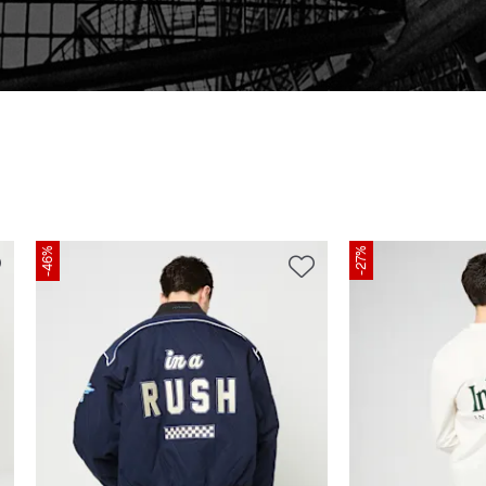
-46%
-27%