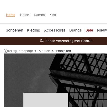
Home
Heren
Dames
Kids
Schoenen
Kleding
Accessoires
Brands
Sale
Nieu
Snelle verzending met PostNL
Terug
Homepage
Merken
Prohibited