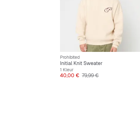
Prohibited
Initial Knit Sweater
1 Kleur
Prijs
Originele Prijs
40,00 €
79,99 €