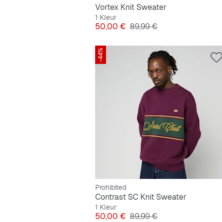
Vortex Knit Sweater
1 Kleur
Prijs
Originele Prijs
50,00 €
89,99 €
-44%
Prohibited
Contrast SC Knit Sweater
1 Kleur
Prijs
Originele Prijs
50,00 €
89,99 €