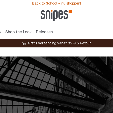
Back to School – nu shoppen!
w
Shop the Look
Releases
Gratis verzending vanaf 85 € & Retour