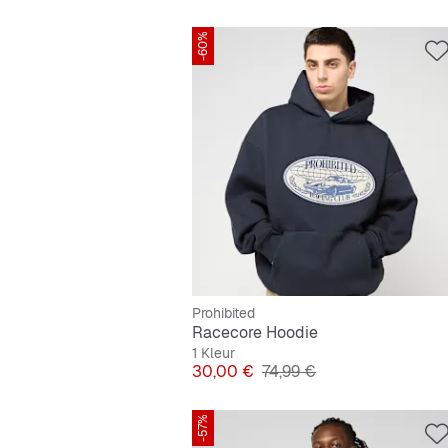
-60%
Prohibited
Racecore Hoodie
1 Kleur
Prijs
Originele Prijs
30,00 €
74,99 €
-57%