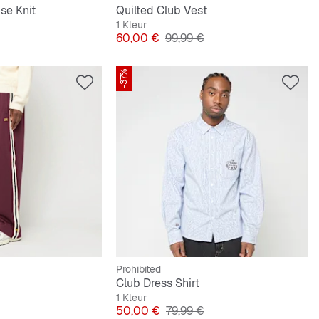
se Knit
Quilted Club Vest
1 Kleur
e Prijs
Prijs
Originele Prijs
60,00 €
99,99 €
-37%
Prohibited
Club Dress Shirt
1 Kleur
e Prijs
Prijs
Originele Prijs
50,00 €
79,99 €