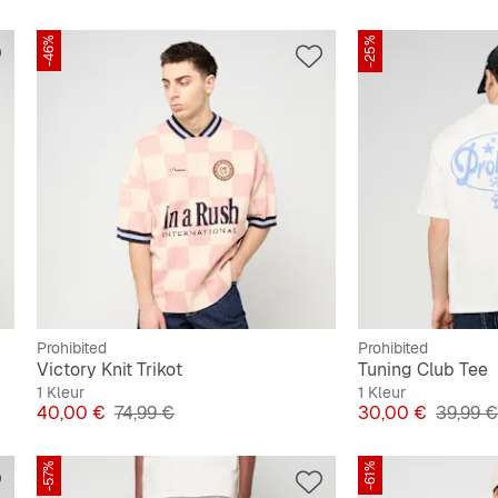
-46%
-25%
Prohibited
Prohibited
Victory Knit Trikot
Tuning Club Tee
1 Kleur
1 Kleur
Prijs
Originele Prijs
Prijs
Originel
40,00 €
74,99 €
30,00 €
39,99 €
-57%
-61%