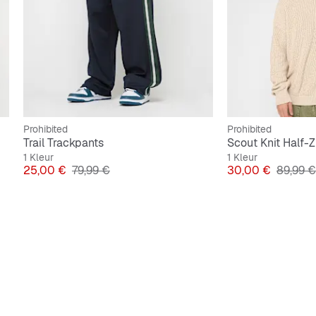
Prohibited
Prohibited
Trail Trackpants
Scout Knit Half-Z
1 Kleur
1 Kleur
Prijs
Originele Prijs
Prijs
Originel
25,00 €
79,99 €
30,00 €
89,99 €