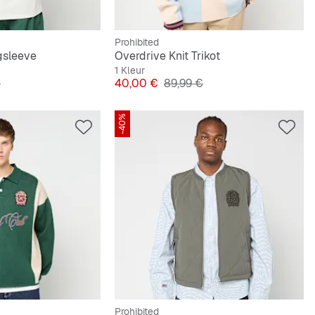
Prohibited
gsleeve
Overdrive Knit Trikot
1 Kleur
e Prijs
Prijs
Originele Prijs
€
40,00 €
89,99 €
-40%
Prohibited