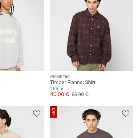
Prohibited
k
Timber Flannel Shirt
1 Kleur
e Prijs
Prijs
Originele Prijs
40,00 €
69,99 €
-55%