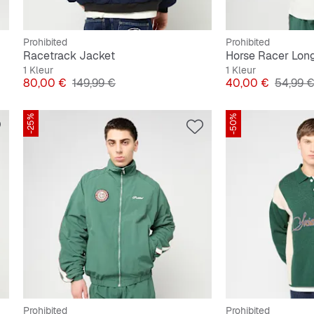
Prohibited
Prohibited
Racetrack Jacket
Horse Racer Lon
1 Kleur
1 Kleur
Prijs
Originele Prijs
Prijs
Originel
80,00 €
149,99 €
40,00 €
54,99 
-25%
-50%
Prohibited
Prohibited