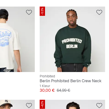
-53%
Prohibited
Berlin Prohibited Berlin Crew Neck
1 Kleur
e Prijs
Prijs
Originele Prijs
30,00 €
64,99 €
-42%