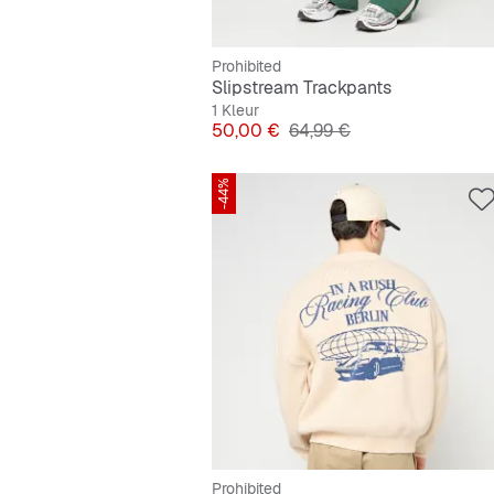
Prohibited
Slipstream Trackpants
1 Kleur
Prijs
Originele Prijs
50,00 €
64,99 €
-44%
Prohibited