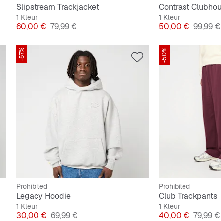
Slipstream Trackjacket
Contrast Clubhou
1 Kleur
1 Kleur
Prijs
Originele Prijs
Prijs
Originel
60,00 €
79,99 €
50,00 €
99,99 €
-57%
-50%
Prohibited
Prohibited
Legacy Hoodie
Club Trackpants
1 Kleur
1 Kleur
Prijs
Originele Prijs
Prijs
Originel
30,00 €
69,99 €
40,00 €
79,99 €