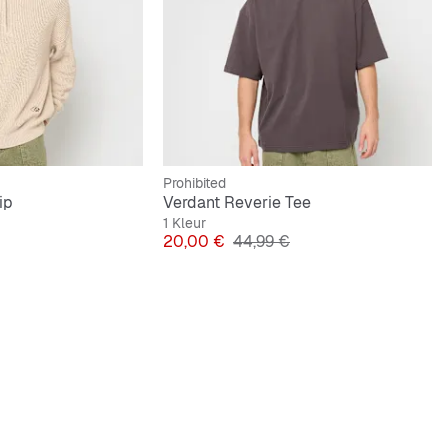
Prohibited
ip
Verdant Reverie Tee
1 Kleur
e Prijs
Prijs
Originele Prijs
20,00 €
44,99 €