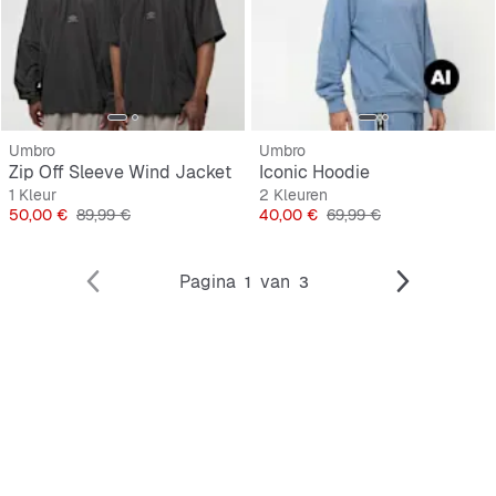
Umbro
Umbro
Zip Off Sleeve Wind Jacket
Iconic Hoodie
1 Kleur
2 Kleuren
Prijs
Originele Prijs
Prijs
Originele Prijs
50,00 €
89,99 €
40,00 €
69,99 €
Pagina
van
1
3