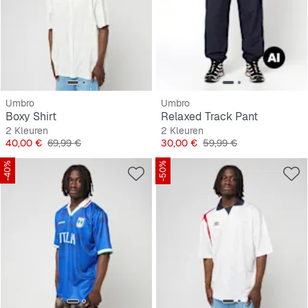
Umbro
Umbro
Boxy Shirt
Relaxed Track Pant
2 Kleuren
2 Kleuren
Prijs
Originele Prijs
Prijs
Originele Prijs
40,00 €
69,99 €
30,00 €
59,99 €
-40%
-50%