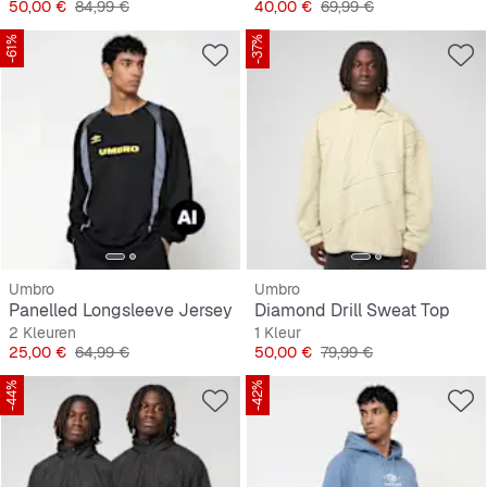
Prijs
Originele Prijs
Prijs
Originele Prijs
50,00 €
84,99 €
40,00 €
69,99 €
-61%
-37%
Umbro
Umbro
Panelled Longsleeve Jersey
Diamond Drill Sweat Top
2 Kleuren
1 Kleur
Prijs
Originele Prijs
Prijs
Originele Prijs
25,00 €
64,99 €
50,00 €
79,99 €
-44%
-42%