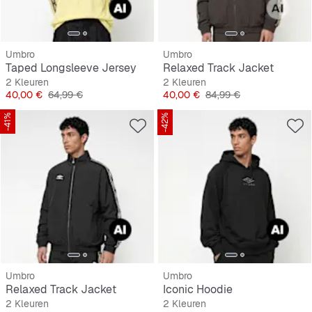
Umbro
Umbro
Taped Longsleeve Jersey
Relaxed Track Jacket
2 Kleuren
2 Kleuren
Prijs
Originele Prijs
Prijs
Originele Prijs
40,00 €
64,99 €
40,00 €
84,99 €
-41%
-42%
Umbro
Umbro
Relaxed Track Jacket
Iconic Hoodie
2 Kleuren
2 Kleuren