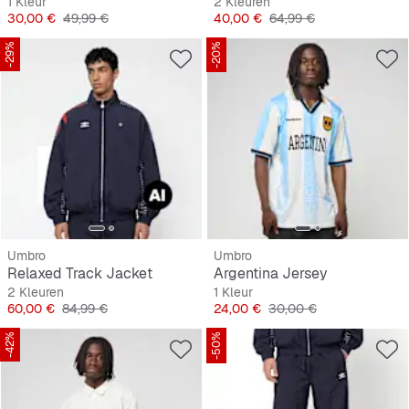
1 Kleur
2 Kleuren
Prijs
Originele Prijs
Prijs
Originele Prijs
30,00 €
49,99 €
40,00 €
64,99 €
-29%
-20%
Umbro
Umbro
Relaxed Track Jacket
Argentina Jersey
2 Kleuren
1 Kleur
Prijs
Originele Prijs
Prijs
Originele Prijs
60,00 €
84,99 €
24,00 €
30,00 €
-42%
-50%