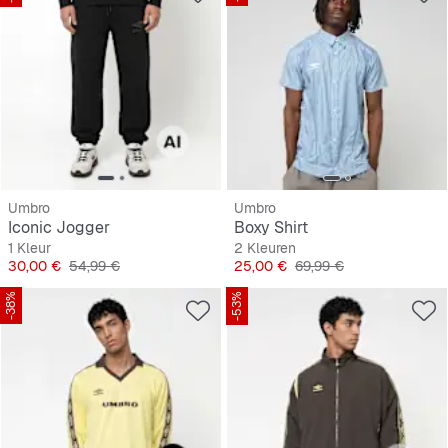
Umbro
Umbro
Iconic Jogger
Boxy Shirt
1 Kleur
2 Kleuren
Prijs
Originele Prijs
Prijs
Originele Prijs
30,00 €
54,99 €
25,00 €
69,99 €
-38%
-53%