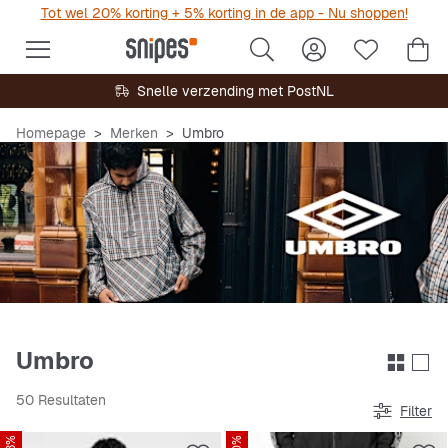
Tot wel 20% korting + 5% korting in de app - Nu shoppen!
Snelle verzending met PostNL
Homepage
Merken
Umbro
Umbro
50 Resultaten
Filter