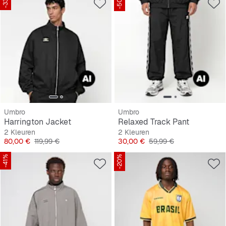
-33%
-50%
Umbro
Umbro
Harrington Jacket
Relaxed Track Pant
2 Kleuren
2 Kleuren
Prijs
Originele Prijs
Prijs
Originele Prijs
80,00 €
119,99 €
30,00 €
59,99 €
-41%
-20%