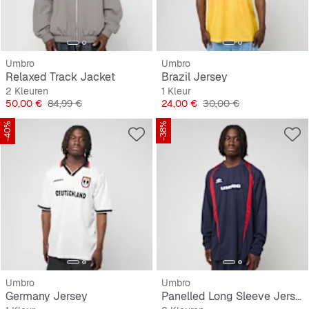
Umbro
Umbro
Relaxed Track Jacket
Brazil Jersey
2 Kleuren
1 Kleur
Prijs
Originele Prijs
Prijs
Originele Prijs
50,00 €
84,99 €
24,00 €
30,00 €
-40%
-38%
Umbro
Umbro
Germany Jersey
Panelled Long Sleeve Jersey