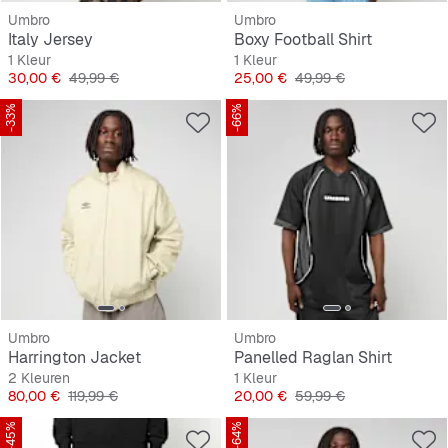
Umbro
Umbro
Italy Jersey
Boxy Football Shirt
1 Kleur
1 Kleur
Prijs
Originele Prijs
Prijs
Originele Prijs
30,00 €
49,99 €
25,00 €
49,99 €
-33%
-66%
Umbro
Umbro
Harrington Jacket
Panelled Raglan Shirt
2 Kleuren
1 Kleur
Prijs
Originele Prijs
Prijs
Originele Prijs
80,00 €
119,99 €
20,00 €
59,99 €
-45%
-64%