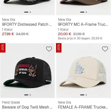
New Era
New Era
9FORTY Distressed Patch E-Frame
9FORTY MC A-Frame Trucker New Era Graphic
1 Kleur
1 Kleur
Prijs
Originele Prijs
Prijs
Originele Prijs
27,99 €
34,99 €
20,00 €
31,99 €
Beste prijs in 30 dagen:
25,59 €
-20%
-20%
Field Grade
New Era
Beware of Dog Twill Mesh Trucker
FEMALE A-FRAME Trucker Floral Los Angeles Dodgers