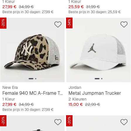
1 Kleur
1 Kleur
Prijs
Originele Prijs
Prijs
Originele Prijs
27,99 €
34,99 €
25,59 €
31,99 €
Beste prijs in 30 dagen:
27,99 €
Beste prijs in 30 dagen:
25,59 €
-20%
-34%
New Era
Jordan
Female 940 MC A-Frame Trucker Leopard New York Yankees
Metal Jumpman Trucker
1 Kleur
2 Kleuren
Prijs
Originele Prijs
Prijs
Originele Prijs
27,99 €
34,99 €
15,00 €
22,99 €
Beste prijs in 30 dagen:
27,99 €
-20%
-20%