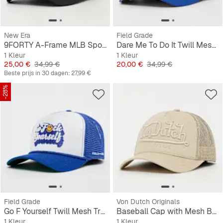
New Era
Field Grade
9FORTY A-Frame MLB Sport Trucker Seattle Mariners
Dare Me To Do It Twill Mesh Back Trucker
1 Kleur
1 Kleur
Prijs
Originele Prijs
Prijs
Originele Prijs
25,00 €
34,99 €
20,00 €
34,99 €
Beste prijs in 30 dagen:
27,99 €
-28%
Field Grade
Von Dutch Originals
Go F Yourself Twill Mesh Trucker
Baseball Cap with Mesh Back Embroidered Logo
1 Kleur
1 Kleur