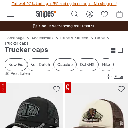
Tot wel 20% korting + 5% korting in de app - Nu shoppen!
Snelle verzending met PostNL
Homepage
Accessoires
Caps & Mutsen
Caps
Trucker caps
Trucker caps
New Era
Von Dutch
Capslab
DJINNS
Nike
46 Resultaten
Filter
-20%
-37%