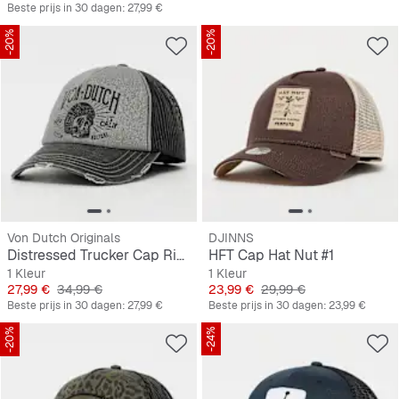
Beste prijs in 30 dagen:
27,99 €
-20%
-20%
Von Dutch Originals
DJINNS
Distressed Trucker Cap Ride On The Storm
HFT Cap Hat Nut #1
1 Kleur
1 Kleur
Prijs
Originele Prijs
Prijs
Originele Prijs
27,99 €
34,99 €
23,99 €
29,99 €
Beste prijs in 30 dagen:
27,99 €
Beste prijs in 30 dagen:
23,99 €
-20%
-24%