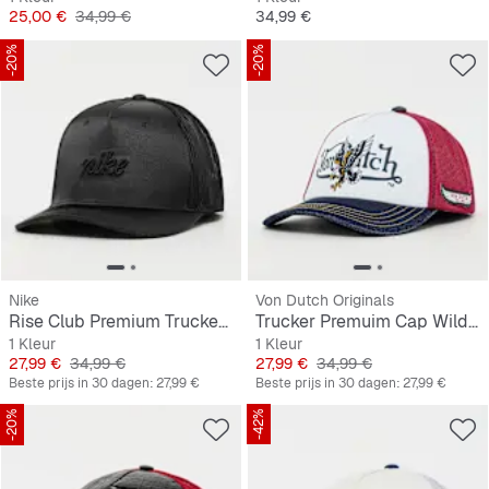
Prijs
Originele Prijs
Prijs
25,00 €
34,99 €
34,99 €
-20%
-20%
Nike
Von Dutch Originals
Rise Club Premium Trucker Cap
Trucker Premuim Cap Wild Eagle
1 Kleur
1 Kleur
Prijs
Originele Prijs
Prijs
Originele Prijs
27,99 €
34,99 €
27,99 €
34,99 €
Beste prijs in 30 dagen:
27,99 €
Beste prijs in 30 dagen:
27,99 €
-20%
-42%