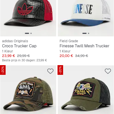
adidas Originals
Field Grade
Croco Trucker Cap
Finesse Twill Mesh Trucker
1 Kleur
1 Kleur
Prijs
Originele Prijs
Prijs
Originele Prijs
23,99 €
29,99 €
20,00 €
34,99 €
Beste prijs in 30 dagen:
23,99 €
-20%
-20%