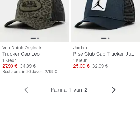
Von Dutch Originals
Jordan
Trucker Cap Leo
Rise Club Cap Trucker Jumpman Patch
1 Kleur
1 Kleur
Prijs
Originele Prijs
Prijs
Originele Prijs
27,99 €
34,99 €
25,00 €
32,99 €
Beste prijs in 30 dagen:
27,99 €
Pagina
van
1
2