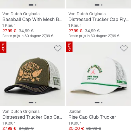
Von Dutch Originals
Von Dutch Originals
Baseball Cap With Mesh Back Electric Road
Distressed Trucker Cap Flying Eyeball
1 Kleur
1 Kleur
Prijs
Originele Prijs
Prijs
Originele Prijs
27,99 €
34,99 €
27,99 €
34,99 €
Beste prijs in 30 dagen:
27,99 €
Beste prijs in 30 dagen:
27,99 €
-20%
-24%
Von Dutch Originals
Jordan
Distressed Trucker Cap California
Rise Cap Club Trucker
1 Kleur
1 Kleur
Prijs
Originele Prijs
Prijs
Originele Prijs
27,99 €
34,99 €
25,00 €
32,99 €