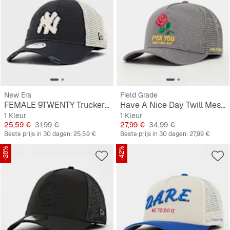
New Era
Field Grade
FEMALE 9TWENTY Trucker New York Yankees
Have A Nice Day Twill Mesh Trucker
1 Kleur
1 Kleur
Prijs
Originele Prijs
Prijs
Originele Prijs
25,59 €
31,99 €
27,99 €
34,99 €
Beste prijs in 30 dagen:
25,59 €
Beste prijs in 30 dagen:
27,99 €
-28%
-42%