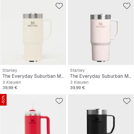
Stanley
Stanley
The Everyday Suburban Mug | 0,47L
The Everyday Suburban Mug | 0,5L
3 Kleuren
3 Kleuren
Prijs
Prijs
39,99 €
39,99 €
-50%