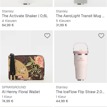
Stanley
Stanley
The Activate Shaker | 0,6L
The AeroLight Transit Mug | 0,35L
4 Kleuren
5 Kleuren
Prijs
Prijs
64,99 €
31,99 €
SPRAYGROUND
Stanley
AI Henny Floral Wallet
The IceFlow Flip Straw 2.0 Tumbler | 0,6L
1 Kleur
1 Kleur
Prijs
Prijs
74,99 €
44,99 €