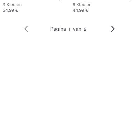
3 Kleuren
6 Kleuren
Prijs
Prijs
54,99 €
44,99 €
Pagina
van
1
2