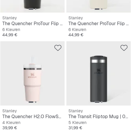
Stanley
Stanley
The Quencher ProTour Flip Straw Tumbler | 0,6L
The Quencher ProTour Flip Straw Tumbler | 0,6L
6 Kleuren
6 Kleuren
Prijs
Prijs
44,99 €
44,99 €
Stanley
Stanley
The Quencher H2.O FlowState Tumbler | 0,6L
The Transit Fliptop Mug | 0,35L
4 Kleuren
5 Kleuren
Prijs
Prijs
39,99 €
31,99 €