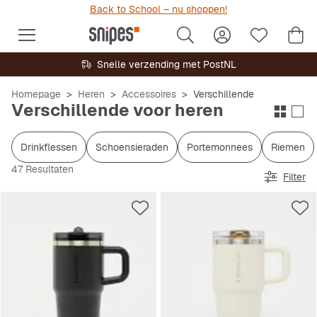
Back to School – nu shoppen!
Snelle verzending met PostNL
Homepage
Heren
Accessoires
Verschillende
Verschillende voor heren
Drinkflessen
Schoensieraden
Portemonnees
Riemen
47 Resultaten
Filter