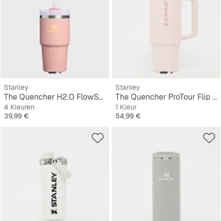
Stanley
Stanley
The Quencher H2.O FlowState Tumbler | 0,6L
The Quencher ProTour Flip Straw Tumbler | 0,9L
4 Kleuren
1 Kleur
Prijs
Prijs
39,99 €
54,99 €