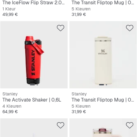
The IceFlow Flip Straw 2.0 Tumbler | 0,9L
The Transit Fliptop Mug | 0.35L
1 Kleur
5 Kleuren
Prijs
Prijs
49,99 €
31,99 €
Stanley
Stanley
The Activate Shaker | 0,6L
The Transit Fliptop Mug | 0,35L
4 Kleuren
5 Kleuren
Prijs
Prijs
64,99 €
31,99 €