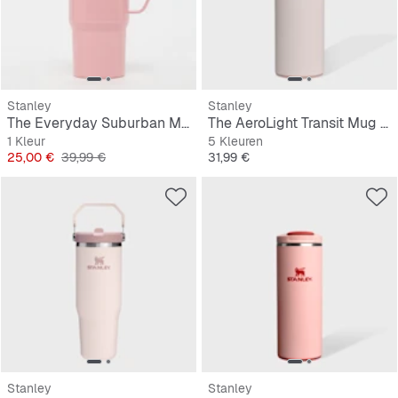
Stanley
Stanley
The Everyday Suburban Mug | 0.47L
The AeroLight Transit Mug | 0,35L
1 Kleur
5 Kleuren
Prijs
Originele Prijs
Prijs
25,00 €
39,99 €
31,99 €
Stanley
Stanley