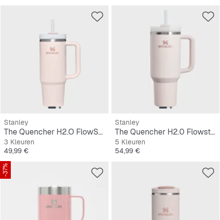
Stanley
Stanley
The Quencher H2.O FlowState Tumbler | 0,9L
The Quencher H2.0 Flowstate Tumbler | 1,2L
3 Kleuren
5 Kleuren
Prijs
Prijs
49,99 €
54,99 €
-37%