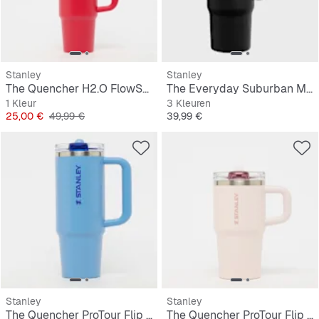
Stanley
Stanley
The Quencher H2.O FlowState Tumbler 0,9L
The Everyday Suburban Mug | 0,5L
1 Kleur
3 Kleuren
Prijs
Originele Prijs
Prijs
25,00 €
49,99 €
39,99 €
Stanley
Stanley
The Quencher ProTour Flip Straw Tumbler | 0,9L
The Quencher ProTour Flip Straw Tumbler | 0,6L