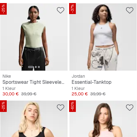
-25%
-37%
Nike
Jordan
Sportswear Tight Sleeveless 1/4-Zip Top
Essential-Tanktop
1 Kleur
1 Kleur
Prijs
Originele Prijs
Prijs
Originele Prijs
30,00 €
39,99 €
25,00 €
39,99 €
-25%
-60%