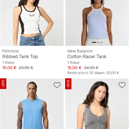
Felicious
New Balance
Ribbed Tank Top
Cotton Racer Tank
1 Kleur
1 Kleur
Prijs
Originele Prijs
Prijs
Originele Prijs
15,00 €
29,99 €
15,00 €
34,99 €
Beste prijs in 30 dagen:
20,00 €
-28%
-60%