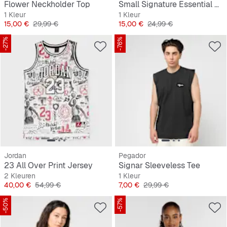
Flower Neckholder Top
Small Signature Essential Sleeveless Tee
1 Kleur
1 Kleur
Prijs
Originele Prijs
Prijs
Originele Prijs
15,00 €
29,99 €
15,00 €
24,99 €
-27%
-76%
Jordan
Pegador
23 All Over Print Jersey
Signar Sleeveless Tee
2 Kleuren
1 Kleur
Prijs
Originele Prijs
Prijs
Originele Prijs
40,00 €
54,99 €
7,00 €
29,99 €
-50%
-57%