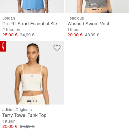
Jordan
Felicious
Dri-FIT Sport Essential Sleeveless Top
Washed Sweat Vest
2 Kleuren
1 Kleur
Prijs
Originele Prijs
Prijs
Originele Prijs
25,00 €
34,99 €
20,00 €
49,99 €
-42%
adidas Originals
Terry Towel Tank Top
1 Kleur
Prijs
Originele Prijs
20,00 €
34,99 €