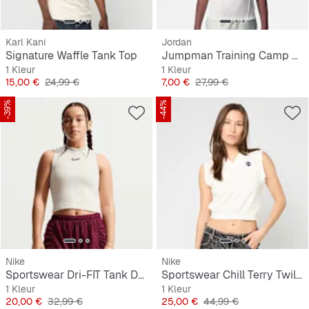
Karl Kani
Jordan
Signature Waffle Tank Top
Jumpman Training Camp Pintuck T
1 Kleur
1 Kleur
Prijs
Originele Prijs
Prijs
Originele Prijs
15,00 €
24,99 €
7,00 €
27,99 €
-39%
-44%
Nike
Nike
Sportswear Dri-FIT Tank Dance
Sportswear Chill Terry Twill Tank
1 Kleur
1 Kleur
Prijs
Originele Prijs
Prijs
Originele Prijs
20,00 €
32,99 €
25,00 €
44,99 €