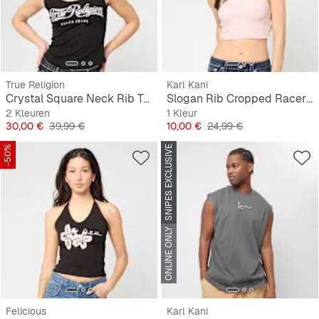
True Religion
Karl Kani
Crystal Square Neck Rib Tank
Slogan Rib Cropped Racer Top
2 Kleuren
1 Kleur
Prijs
Originele Prijs
Prijs
Originele Prijs
30,00 €
39,99 €
10,00 €
24,99 €
-50%
SNIPES EXCLUSIVE
-40%
ONLINE ONLY
Felicious
Karl Kani