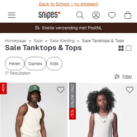
Back to School – nu shoppen!
Snelle verzending met PostNL
Homepage
Sale
Sale Kleding
Sale Tanktops & Tops
Sale Tanktops & Tops
Heren
Dames
Kids
17 Resultaten
Filter
-40%
ONLINE ONLY
-75%