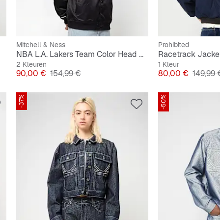
Mitchell & Ness
Prohibited
NBA L.A. Lakers Team Color Head Coach Light Weight Satin Jacket
Racetrack Jacke
2 Kleuren
1 Kleur
Prijs
Originele Prijs
Prijs
Originel
90,00 €
154,99 €
80,00 €
149,99 
-37%
-50%