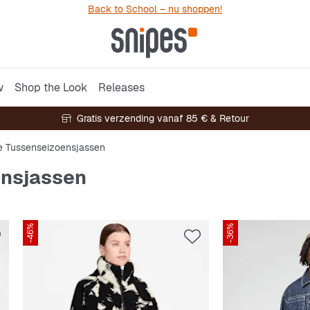
Back to School – nu shoppen!
w
Shop the Look
Releases
Gratis verzending vanaf 85 € & Retour
e Tussenseizoensjassen
ensjassen
-46%
-36%