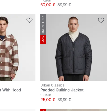
1 Kleur
e Prijs
Prijs
Originele Prijs
60,00 €
89,99 €
ONLINE ONLY
-37%
Urban Classics
t With Hood
Padded Quilting Jacket
1 Kleur
e Prijs
Prijs
Originele Prijs
25,00 €
39,99 €