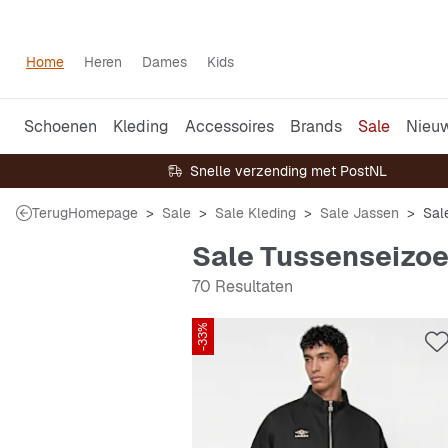
Home
Heren
Dames
Kids
Schoenen
Kleding
Accessoires
Brands
Sale
Nieu
Snelle verzending met PostNL
Terug
Homepage
Sale
Sale Kleding
Sale Jassen
Sal
Sale Tussenseizo
70 Resultaten
-33%