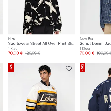
Nike
New Era
Sportswear Street All Over Print Sherpa
Script Denim Ja
1 Kleur
1 Kleur
Prijs
Originele Prijs
Prijs
Originel
70,00 €
129,99 €
70,00 €
109,99 
-42%
-46%