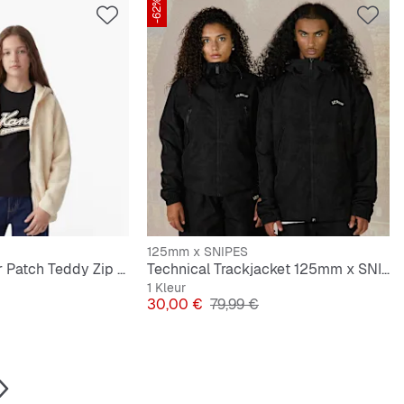
-62%
125mm x SNIPES
Signature Rubber Patch Teddy Zip Hoodie
Technical Trackjacket 125mm x SNIPES
1 Kleur
e Prijs
Prijs
Originele Prijs
30,00 €
79,99 €