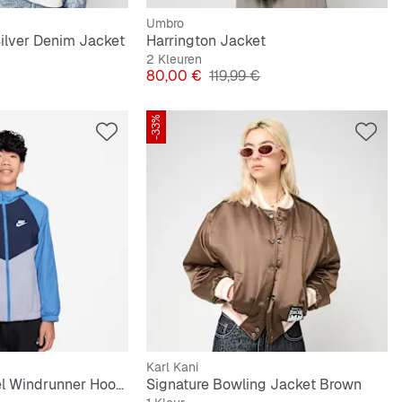
Umbro
ilver Denim Jacket
Harrington Jacket
2 Kleuren
e Prijs
Prijs
Originele Prijs
80,00 €
119,99 €
-33%
Karl Kani
Sportswear Repel Windrunner Hooded Jacket
Signature Bowling Jacket Brown