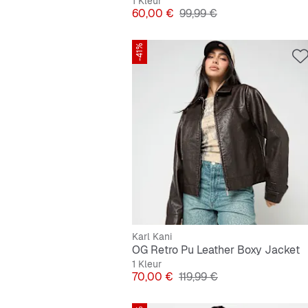
1 Kleur
Prijs
Originele Prijs
60,00 €
99,99 €
-41%
Karl Kani
OG Retro Pu Leather Boxy Jacket
1 Kleur
Prijs
Originele Prijs
70,00 €
119,99 €