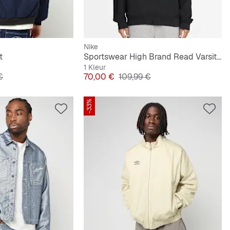
Nike
t
Sportswear High Brand Read Varsity Jacket
1 Kleur
e Prijs
Prijs
Originele Prijs
€
70,00 €
109,99 €
-33%