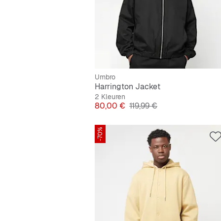
Umbro
Harrington Jacket
2 Kleuren
Prijs
Originele Prijs
80,00 €
119,99 €
-70%