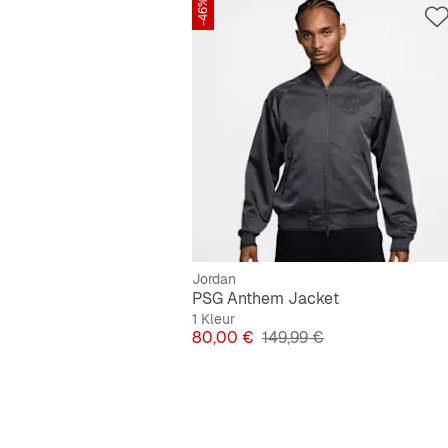
-46%
Jordan
PSG Anthem Jacket
1 Kleur
Prijs
Originele Prijs
80,00 €
149,99 €