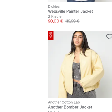
Dickies
Wellsville Painter Jacket
2 Kleuren
Prijs
Originele Prijs
90,00 €
119,99 €
-40%
Another Cotton Lab
Another Bomber Jacket