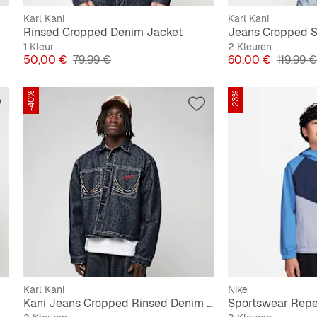
Karl Kani
Karl Kani
Rinsed Cropped Denim Jacket
Jeans Cropped S
1 Kleur
2 Kleuren
Prijs
Originele Prijs
Prijs
Originel
50,00 €
79,99 €
60,00 €
119,99 €
-40%
-23%
Karl Kani
Nike
Kani Jeans Cropped Rinsed Denim Jacket