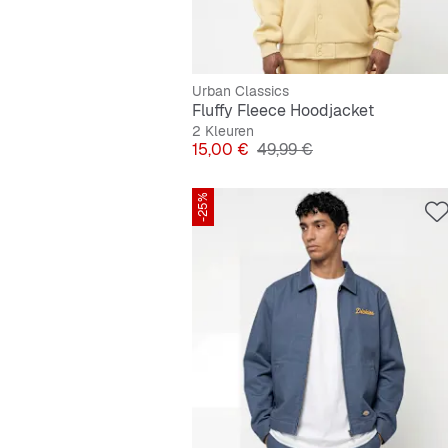
Urban Classics
Fluffy Fleece Hoodjacket
2 Kleuren
Prijs
Originele Prijs
15,00 €
49,99 €
-25%