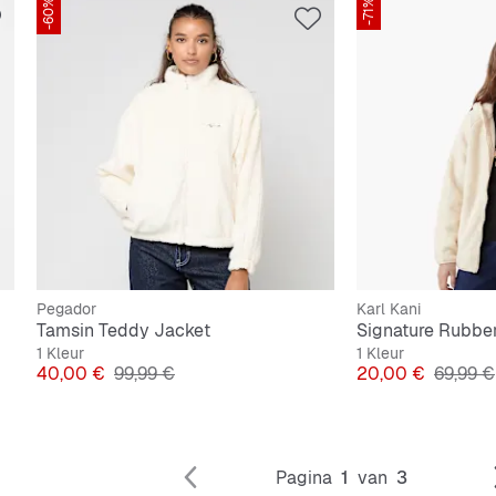
-60%
-71%
Pegador
Karl Kani
Tamsin Teddy Jacket
1 Kleur
1 Kleur
Prijs
Originele Prijs
Prijs
Originel
40,00 €
99,99 €
20,00 €
69,99 €
Pagina
1
van
3