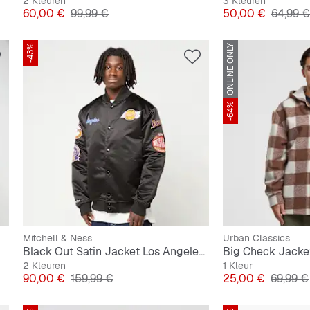
2 Kleuren
3 Kleuren
Prijs
Originele Prijs
Prijs
Originel
60,00 €
99,99 €
50,00 €
64,99 €
-43%
ONLINE ONLY
-64%
Mitchell & Ness
Urban Classics
Black Out Satin Jacket Los Angeles Lakers
Big Check Jacke
2 Kleuren
1 Kleur
Prijs
Originele Prijs
Prijs
Originel
90,00 €
159,99 €
25,00 €
69,99 €