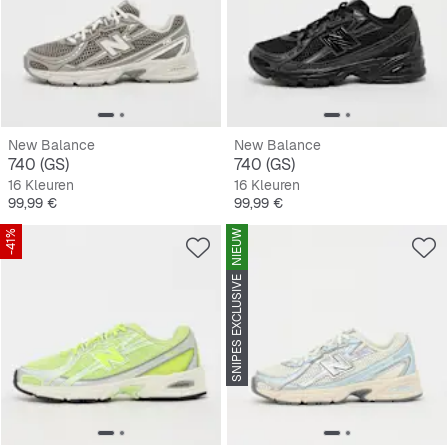
New Balance
New Balance
740 (GS)
740 (GS)
16 Kleuren
16 Kleuren
Prijs
Prijs
99,99 €
99,99 €
-41%
NIEUW
SNIPES EXCLUSIVE