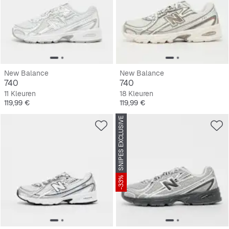
New Balance
New Balance
740
740
11 Kleuren
18 Kleuren
Prijs
Prijs
119,99 €
119,99 €
SNIPES EXCLUSIVE
-33%