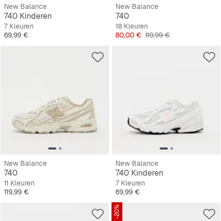
New Balance
New Balance
740 Kinderen
740
7 Kleuren
18 Kleuren
Prijs
Prijs
Originele Prijs
69,99 €
80,00 €
119,99 €
New Balance
New Balance
740
740 Kinderen
11 Kleuren
7 Kleuren
Prijs
Prijs
119,99 €
69,99 €
-20%