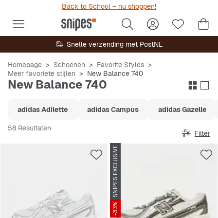
Back to School – nu shoppen!
Snelle verzending met PostNL
Homepage
Schoenen
Favorite Styles
Meer favoriete stijlen
New Balance 740
New Balance 740
adidas Adilette
adidas Campus
adidas Gazelle
58 Resultaten
Filter
SNIPES EXCLUSIVE
-33%