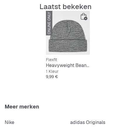
Klassiek design
Laatst bekeken
ONLINE ONLY
Zwaar materiaal
Gaatjes bovenaan voor ademend vermogen
Materiaal: 100% polyacryl
Flexfit
Heavyweight Beanie
1 Kleur
Prijs
9,99 €
Meer merken
Nike
adidas Originals