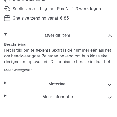
Snelle verzending met PostNL 1-3 werkdagen
Gratis verzending vanaf € 85
Over dit item
Beschrijving
Het is tijd om te flexen!
Flexfit
is dé nummer één als het
om headwear gaat. Ze staan bekend om hun klassieke
designs en topkwaliteit. Dit iconische beanie is daar het
perfecte voorbeeld van.
Meer weergeven
Het ontwerp is simpel maar geniaal en maakt elke outfit
Materiaal
net dat beetje sterker. Een beetje flexen kan altijd, toch?
Meer informatie
Features: