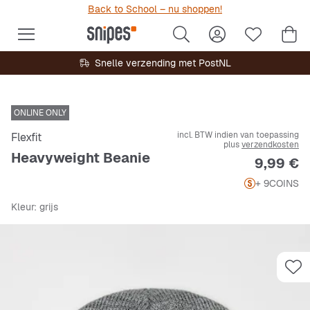
Back to School – nu shoppen!
Snelle verzending met PostNL
ONLINE ONLY
incl. BTW indien van toepassing
Flexfit
plus
verzendkosten
Heavyweight Beanie
Prijs
9,99 €
+ 9
COINS
Kleur
: grijs