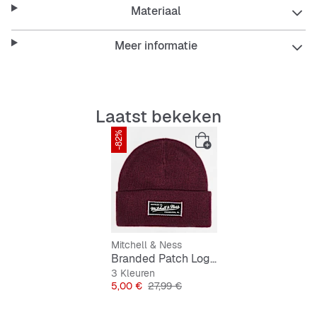
Features:
Materiaal
Meer informatie
Zacht, warm materiaal
Opvallend logo-patch
Laatst bekeken
-82%
Ademend voor comfort
Sterk en duurzaam
Makkelijk te verzorgen
Mitchell & Ness
Branded Patch Logo Beanie
3 Kleuren
Prijs
Originele Prijs
5,00 €
27,99 €