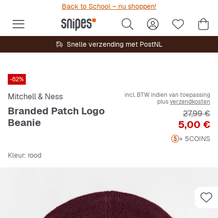
Back to School – nu shoppen!
Snelle verzending met PostNL
-82%
incl. BTW indien van toepassing
Mitchell & Ness
plus
verzendkosten
Branded Patch Logo
Originele 
27,99 €
Beanie
Prijs
5,00 €
+ 5
COINS
Kleur
: rood