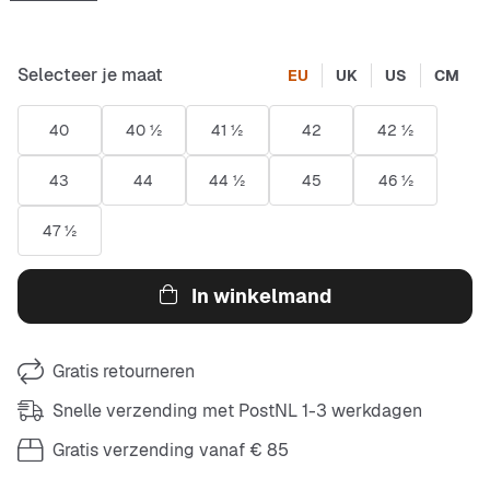
Selecteer je maat
EU
UK
US
CM
40
40 ½
41 ½
42
42 ½
43
44
44 ½
45
46 ½
47 ½
In winkelmand
Gratis retourneren
Snelle verzending met PostNL 1-3 werkdagen
Gratis verzending vanaf € 85