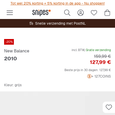
Tot wel 20% korting + 5% korting in de app - Nu shoppen!
Snelle verzending met PostNL
-20%
incl. BTW,
Gratis verzending
New Balance
Originele P
159,99 €
2010
Prijs
127,99 €
Beste prijs in 30 dagen:
127,99 €
+ 127
COINS
Kleur
: grijs