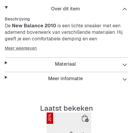
Over dit item
Beschrijving
De
New Balance 2010
is een lichte sneaker met een
ademend bovenwerk van verschillende materialen. Hij
geeft je een comfortabele demping en een
schokabsorberende zool die duurzaam, slipvast en
Meer weergeven
slijtvast is. Perfect voor wie op zoek is naar een stevige
en makkelijk te onderhouden schoen.
Materiaal
Features:
Meer informatie
Ademend bovenwerk
Laatst bekeken
-20%
Comfortabele vulling
Schokabsorberende binnenzool