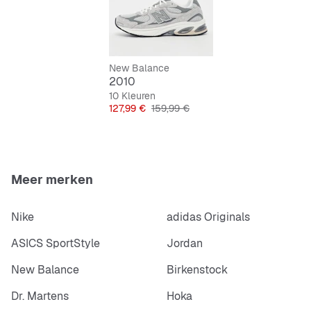
Duurzame en slipvaste buitenzool
Stevig en onderhoudsvriendelijk
New Balance
2010
10 Kleuren
Prijs
Originele Prijs
127,99 €
159,99 €
Meer merken
Nike
adidas Originals
ASICS SportStyle
Jordan
New Balance
Birkenstock
Dr. Martens
Hoka