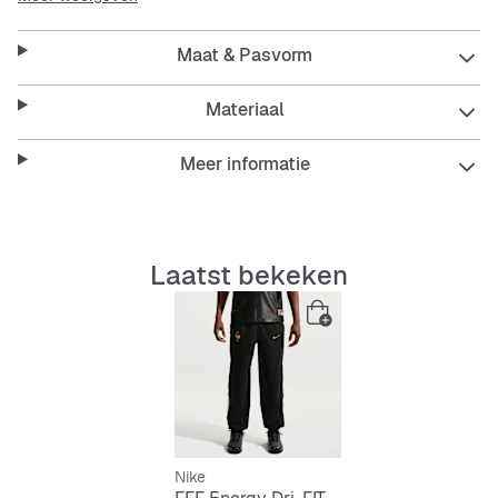
De Nike Dri-FIT-technologie werk zweetafvoerend en
zorgt voor snellere verdamping, zodat je droog en
Maat & Pasvorm
comfortabel blijft.
De waterafstotende afwerking houdt je droog bij nat
weer.
Materiaal
Meer informatie
Laatst bekeken
Nike