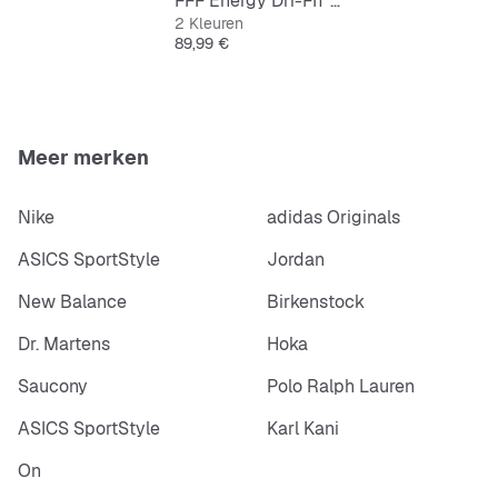
FFF Energy Dri-FIT Soccer Woven Pants
2 Kleuren
Prijs
89,99 €
Meer merken
Nike
adidas Originals
ASICS SportStyle
Jordan
New Balance
Birkenstock
Dr. Martens
Hoka
Saucony
Polo Ralph Lauren
ASICS SportStyle
Karl Kani
On