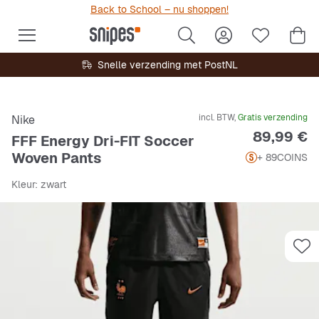
Back to School – nu shoppen!
Snelle verzending met PostNL
incl. BTW,
Gratis verzending
Nike
Prijs
89,99 €
FFF Energy Dri-FIT Soccer
Woven Pants
+ 89
COINS
Kleur
: zwart