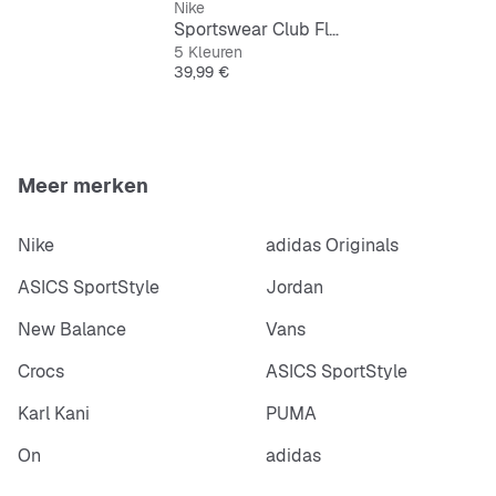
Nike
Geribbelde boorden
Sportswear Club Fleece Jogger
5 Kleuren
Elastische tailleband
Prijs
39,99 €
Geborduurd Futura-logo
Machinewas
Meer merken
Geïmporteerd
Nike
adidas Originals
ASICS SportStyle
Jordan
New Balance
Vans
Crocs
ASICS SportStyle
Karl Kani
PUMA
On
adidas