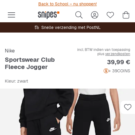
Back to School – nu shoppen!
Snelle verzending met PostNL
incl. BTW indien van toepassing
Nike
plus
verzendkosten
Sportswear Club
Prijs
39,99 €
Fleece Jogger
+ 39
COINS
Kleur
: zwart