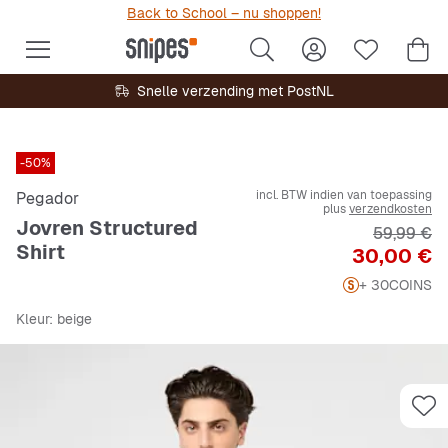
Back to School – nu shoppen!
Snelle verzending met PostNL
-50%
incl. BTW indien van toepassing
Pegador
plus
verzendkosten
Jovren Structured
Originele 
59,99 €
Shirt
Prijs
30,00 €
+ 30
COINS
Kleur
: beige