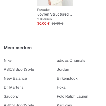
Korte mouwen die je warm houden zonder te
Pegador
Jovren Structured Shirt
zwaar te zijn
3 Kleuren
Prijs
Originele Prijs
30,00 €
59,99 €
Meer merken
Nike
adidas Originals
ASICS SportStyle
Jordan
New Balance
Birkenstock
Dr. Martens
Hoka
Saucony
Polo Ralph Lauren
ASICS SportStyle
Karl Kani