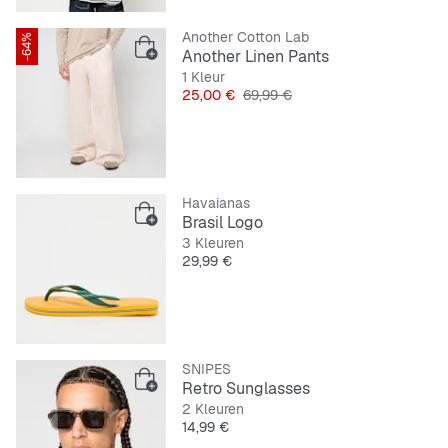
Another Cotton Lab
-64%
Another Linen Pants
1 Kleur
Prijs
Originele Prijs
25,00 €
69,99 €
Havaianas
Brasil Logo
3 Kleuren
Prijs
29,99 €
SNIPES
Retro Sunglasses
2 Kleuren
Prijs
14,99 €