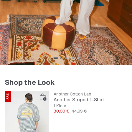
Shop the Look
Another Cotton Lab
-33%
Another Striped T-Shirt
1 Kleur
Prijs
Originele Prijs
30,00 €
44,99 €