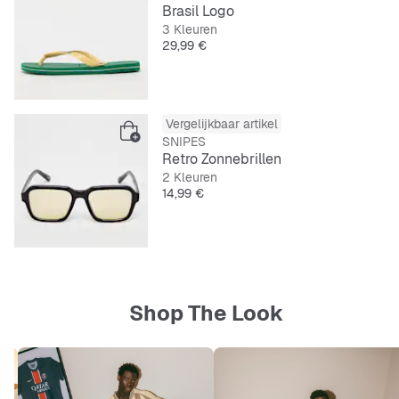
Brasil Logo
3 Kleuren
Prijs
29,99 €
Vergelijkbaar artikel
SNIPES
Retro Zonnebrillen
2 Kleuren
Prijs
14,99 €
Shop The Look