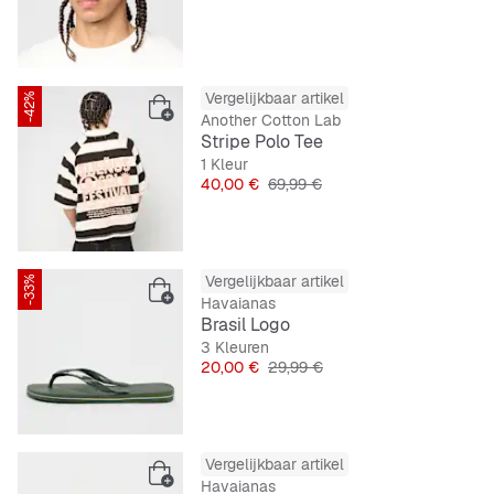
Vergelijkbaar artikel
-42%
Another Cotton Lab
Stripe Polo Tee
1 Kleur
Prijs
Originele Prijs
40,00 €
69,99 €
Vergelijkbaar artikel
-33%
Havaianas
Brasil Logo
3 Kleuren
Prijs
Originele Prijs
20,00 €
29,99 €
Vergelijkbaar artikel
Havaianas