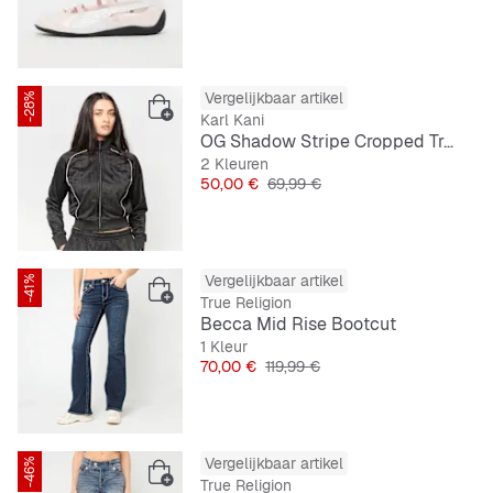
Vergelijkbaar artikel
-28%
Karl Kani
OG Shadow Stripe Cropped Trackjacket
2 Kleuren
Prijs
Originele Prijs
50,00 €
69,99 €
Vergelijkbaar artikel
-41%
True Religion
Becca Mid Rise Bootcut
1 Kleur
Prijs
Originele Prijs
70,00 €
119,99 €
Vergelijkbaar artikel
-46%
True Religion