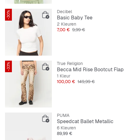
Decibel
-30%
SNIPES EXCLUSIVE
Basic Baby Tee
2 Kleuren
Prijs
Originele Prijs
7,00 €
9,99 €
True Religion
-33%
Becca Mid Rise Bootcut Flap
1 Kleur
Prijs
Originele Prijs
100,00 €
149,99 €
PUMA
Speedcat Ballet Metallic
6 Kleuren
Prijs
89,99 €