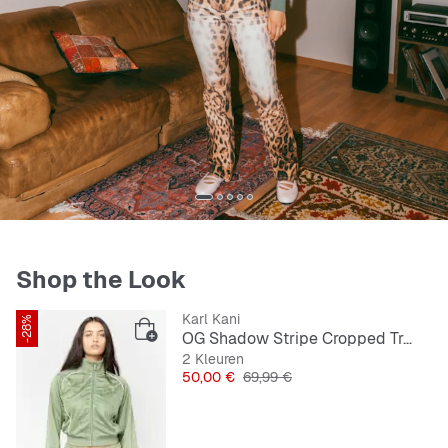
Shop the Look
Karl Kani
-28%
OG Shadow Stripe Cropped Trackjacket
2 Kleuren
Prijs
Originele Prijs
50,00 €
69,99 €