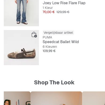
Joey Low Rise Flare Flap
1 Kleur
Prijs
Originele Prijs
70,00 €
129,99 €
Vergelijkbaar artikel
PUMA
Speedcat Ballet Wild
6 Kleuren
Prijs
109,99 €
Shop The Look