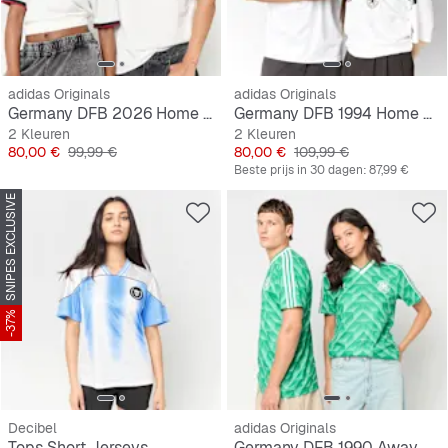
adidas Originals
adidas Originals
Germany DFB 2026 Home Jersey
Germany DFB 1994 Home Jersey
2 Kleuren
2 Kleuren
Prijs
Originele Prijs
Prijs
Originele Prijs
80,00 €
99,99 €
80,00 €
109,99 €
Beste prijs in 30 dagen:
87,99 €
SNIPES EXCLUSIVE
-37%
Decibel
adidas Originals
Tops Short Jerseys
Germany DFB 1990 Away Jersey