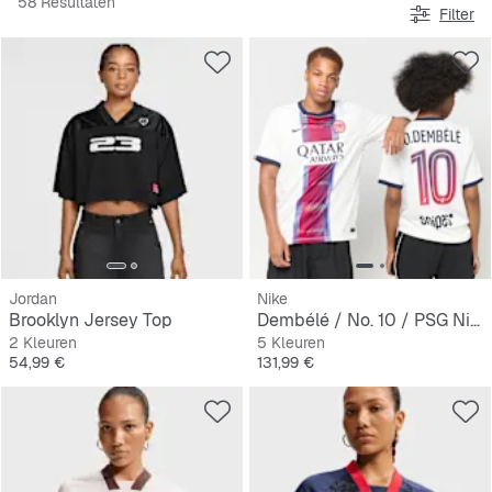
58 Resultaten
Filter
Jordan
Nike
Brooklyn Jersey Top
Dembélé / No. 10 / PSG Nike Away Stadium 2026/27
2 Kleuren
5 Kleuren
Prijs
Prijs
54,99 €
131,99 €