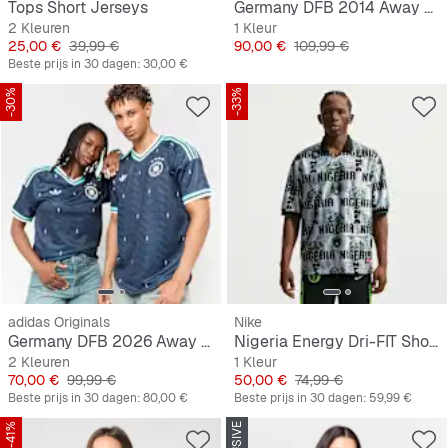
Tops Short Jerseys
Germany DFB 2014 Away Jersey
2 Kleuren
1 Kleur
Prijs
Originele Prijs
Prijs
Originele Prijs
25,00 €
39,99 €
90,00 €
109,99 €
Beste prijs in 30 dagen:
30,00 €
-30%
-33%
adidas Originals
Nike
Germany DFB 2026 Away Jersey
Nigeria Energy Dri-FIT Short-Sleeve Soccer Top
2 Kleuren
1 Kleur
Prijs
Originele Prijs
Prijs
Originele Prijs
70,00 €
99,99 €
50,00 €
74,99 €
Beste prijs in 30 dagen:
80,00 €
Beste prijs in 30 dagen:
59,99 €
-41%