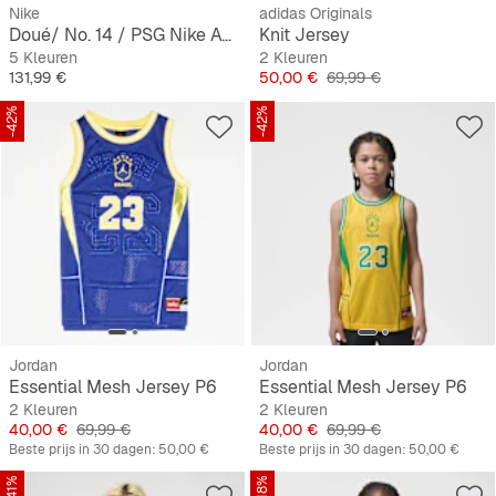
Nike
adidas Originals
Doué/ No. 14 / PSG Nike Away Stadium 2026/27
Knit Jersey
5 Kleuren
2 Kleuren
Prijs
Prijs
Originele Prijs
131,99 €
50,00 €
69,99 €
-42%
-42%
Jordan
Jordan
Essential Mesh Jersey P6
Essential Mesh Jersey P6
2 Kleuren
2 Kleuren
Prijs
Originele Prijs
Prijs
Originele Prijs
40,00 €
69,99 €
40,00 €
69,99 €
Beste prijs in 30 dagen:
50,00 €
Beste prijs in 30 dagen:
50,00 €
-41%
-18%