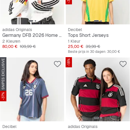
adidas Originals
Decibel
Germany DFB 2026 Home Jersey, longsleeve
Tops Short Jerseys
2 Kleuren
1 Kleur
Prijs
Originele Prijs
Prijs
Originele Prijs
80,00 €
109,99 €
25,00 €
39,99 €
Beste prijs in 30 dagen:
30,00 €
SNIPES EXCLUSIVE
-18%
-37%
Decibel
adidas Originals