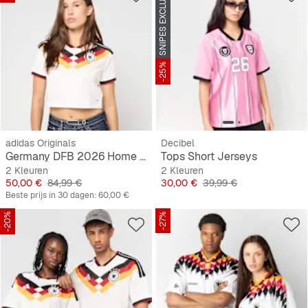
SNIPES EXCLUSIVE
-25%
adidas Originals
Decibel
Germany DFB 2026 Home Jersey, cropped
Tops Short Jerseys
2 Kleuren
2 Kleuren
Prijs
Originele Prijs
Prijs
Originele Prijs
50,00 €
84,99 €
30,00 €
39,99 €
Beste prijs in 30 dagen:
60,00 €
-20%
-27%