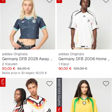
adidas Originals
adidas Originals
Germany DFB 2026 Away Jersey, cropped
Germany DFB 2006 Home Jersey
2 Kleuren
1 Kleur
Prijs
Originele Prijs
Prijs
Originele Prijs
50,00 €
84,99 €
90,00 €
109,99 €
Beste prijs in 30 dagen:
60,00 €
-27%
SNIPES EXCLUSIVE
-37%