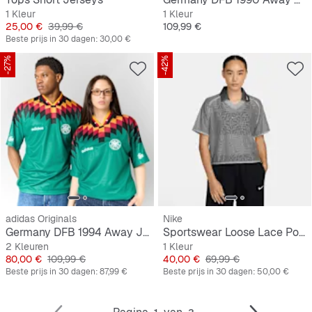
1 Kleur
1 Kleur
Prijs
Originele Prijs
Prijs
25,00 €
39,99 €
109,99 €
Beste prijs in 30 dagen:
30,00 €
-27%
-42%
adidas Originals
Nike
Germany DFB 1994 Away Jersey
Sportswear Loose Lace Polo Jersey Top
2 Kleuren
1 Kleur
Prijs
Originele Prijs
Prijs
Originele Prijs
80,00 €
109,99 €
40,00 €
69,99 €
Beste prijs in 30 dagen:
87,99 €
Beste prijs in 30 dagen:
50,00 €