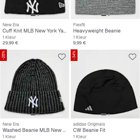
New Era
Flexfit
Cuff Knit MLB New York Yankees Essential
Heavyweight Beanie
1 Kleur
1 Kleur
Prijs
Prijs
29,99 €
9,99 €
-28%
-34%
New Era
adidas Originals
Washed Beanie MLB New York Yankees
CW Beanie Fit
1 Kleur
1 Kleur