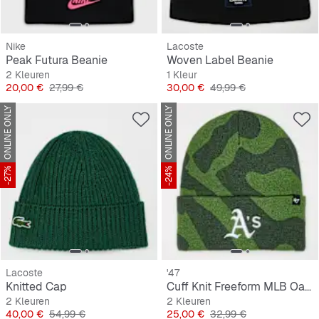
Nike
Lacoste
Peak Futura Beanie
Woven Label Beanie
2 Kleuren
1 Kleur
Prijs
Originele Prijs
Prijs
Originele Prijs
20,00 €
27,99 €
30,00 €
49,99 €
ONLINE ONLY
ONLINE ONLY
-27%
-24%
Lacoste
'47
Knitted Cap
Cuff Knit Freeform MLB Oakland Athletics
2 Kleuren
2 Kleuren
Prijs
Originele Prijs
Prijs
Originele Prijs
40,00 €
54,99 €
25,00 €
32,99 €