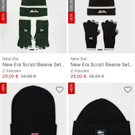
-30%
-30%
New Era
New Era
New Era Script Beanie Set blk/ofw
New Era Script Beanie Set blk/ofw
2 Kleuren
2 Kleuren
Prijs
Originele Prijs
Prijs
Originele Prijs
25,00 €
35,99 €
25,00 €
35,99 €
-28%
-40%