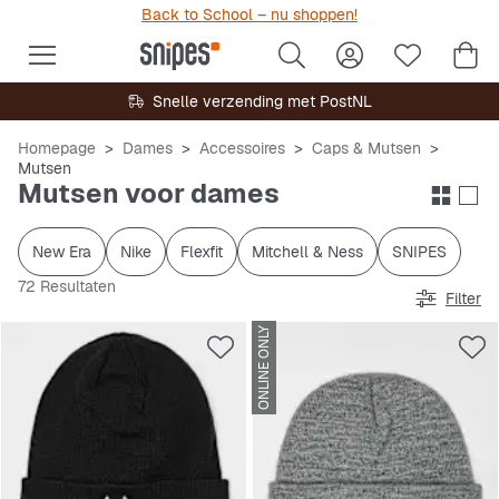
Back to School – nu shoppen!
Snelle verzending met PostNL
Homepage
Dames
Accessoires
Caps & Mutsen
Mutsen
Mutsen voor dames
New Era
Nike
Flexfit
Mitchell & Ness
SNIPES
72 Resultaten
Filter
ONLINE ONLY