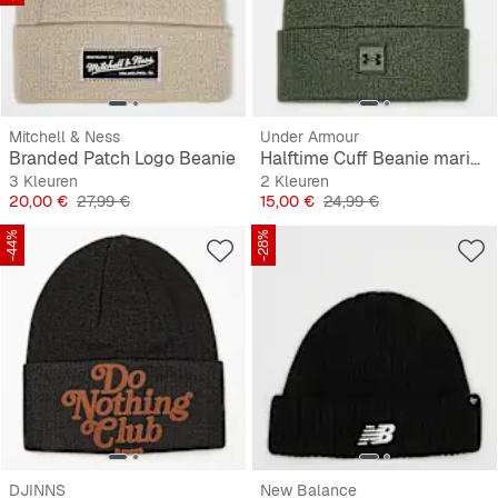
Mitchell & Ness
Under Armour
Branded Patch Logo Beanie
Halftime Cuff Beanie marine OD
3 Kleuren
2 Kleuren
Prijs
Originele Prijs
Prijs
Originele Prijs
20,00 €
27,99 €
15,00 €
24,99 €
-44%
-28%
DJINNS
New Balance