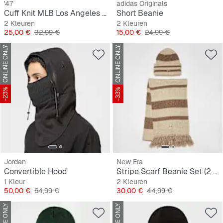
'47
adidas Originals
Cuff Knit MLB Los Angeles Dodgers
Short Beanie
2 Kleuren
2 Kleuren
Prijs
Originele Prijs
Prijs
Originele Prijs
25,00 €
32,99 €
15,00 €
24,99 €
ONLINE ONLY
ONLINE ONLY
-23%
-33%
Jordan
New Era
Convertible Hood
Stripe Scarf Beanie Set (2 Piece)
1 Kleur
2 Kleuren
Prijs
Originele Prijs
Prijs
Originele Prijs
50,00 €
64,99 €
30,00 €
44,99 €
ONLINE ONLY
ONLINE ONLY