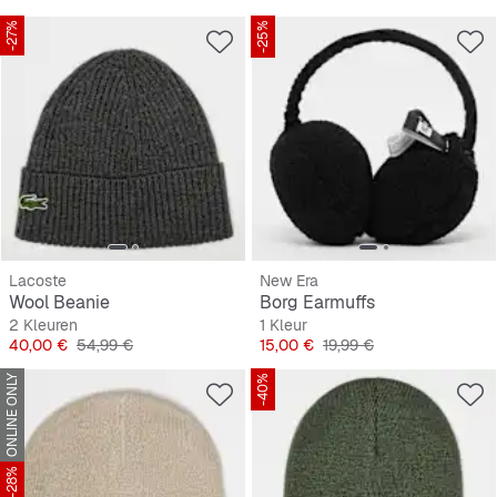
-27%
-25%
Lacoste
New Era
Wool Beanie
Borg Earmuffs
2 Kleuren
1 Kleur
Prijs
Originele Prijs
Prijs
Originele Prijs
40,00 €
54,99 €
15,00 €
19,99 €
ONLINE ONLY
-40%
-28%