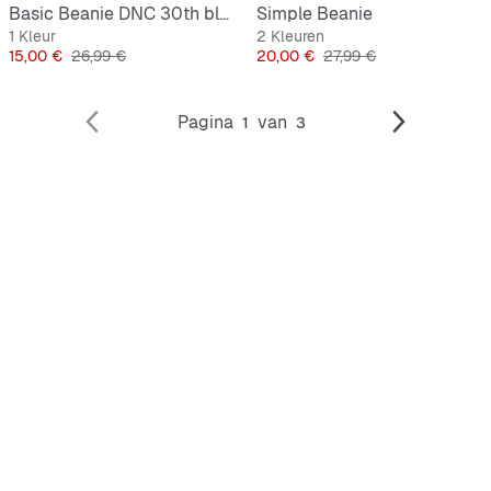
Basic Beanie DNC 30th black
Simple Beanie
1 Kleur
2 Kleuren
Prijs
Originele Prijs
Prijs
Originele Prijs
15,00 €
26,99 €
20,00 €
27,99 €
Pagina
van
1
3