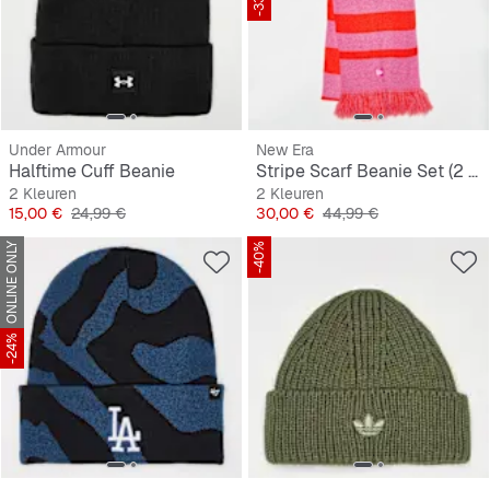
-33%
Under Armour
New Era
Halftime Cuff Beanie
Stripe Scarf Beanie Set (2 Piece)
2 Kleuren
2 Kleuren
Prijs
Originele Prijs
Prijs
Originele Prijs
15,00 €
24,99 €
30,00 €
44,99 €
ONLINE ONLY
-40%
-24%