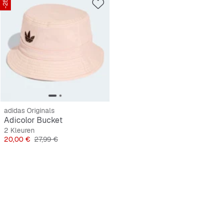
-28%
adidas Originals
Adicolor Bucket
2 Kleuren
Prijs
Originele Prijs
20,00 €
27,99 €