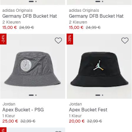
adidas Originals
adidas Originals
Germany DFB Bucket Hat
Germany DFB Bucket Hat
2 Kleuren
2 Kleuren
Prijs
Originele Prijs
Prijs
Originele Prijs
15,00 €
24,99 €
15,00 €
24,99 €
-24%
-39%
Jordan
Jordan
Apex Bucket - PSG
Apex Bucket Fest
1 Kleur
1 Kleur
Prijs
Originele Prijs
Prijs
Originele Prijs
25,00 €
32,99 €
20,00 €
32,99 €