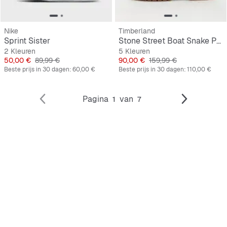
Nike
Timberland
Sprint Sister
Stone Street Boat Snake Print Suede
2 Kleuren
5 Kleuren
Prijs
Originele Prijs
Prijs
Originele Prijs
50,00 €
89,99 €
90,00 €
159,99 €
Beste prijs in 30 dagen:
60,00 €
Beste prijs in 30 dagen:
110,00 €
Pagina
van
1
7