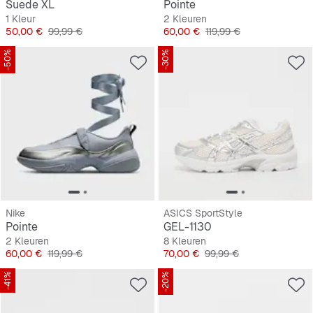
Suede XL
Pointe
1 Kleur
2 Kleuren
Prijs
Originele Prijs
Prijs
Originele Prijs
50,00 €
99,99 €
60,00 €
119,99 €
-50%
-30%
Nike
ASICS SportStyle
Pointe
GEL-1130
2 Kleuren
8 Kleuren
Prijs
Originele Prijs
Prijs
Originele Prijs
60,00 €
119,99 €
70,00 €
99,99 €
-41%
-20%