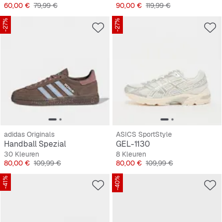
Prijs
Originele Prijs
Prijs
Originele Prijs
60,00 €
79,99 €
90,00 €
119,99 €
-27%
-27%
adidas Originals
ASICS SportStyle
Handball Spezial
GEL-1130
30 Kleuren
8 Kleuren
Prijs
Originele Prijs
Prijs
Originele Prijs
80,00 €
109,99 €
80,00 €
109,99 €
-41%
-40%