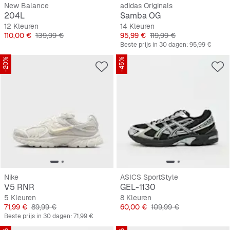
New Balance
adidas Originals
204L
Samba OG
12 Kleuren
14 Kleuren
Prijs
Originele Prijs
Prijs
Originele Prijs
110,00 €
139,99 €
95,99 €
119,99 €
Beste prijs in 30 dagen:
95,99 €
-20%
-45%
Nike
ASICS SportStyle
V5 RNR
GEL-1130
5 Kleuren
8 Kleuren
Prijs
Originele Prijs
Prijs
Originele Prijs
71,99 €
89,99 €
60,00 €
109,99 €
Beste prijs in 30 dagen:
71,99 €