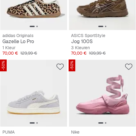
adidas Originals
ASICS SportStyle
Gazelle Lo Pro
Jog 100S
1 Kleur
3 Kleuren
Prijs
Originele Prijs
Prijs
Originele Prijs
70,00 €
129,99 €
70,00 €
109,99 €
-50%
-50%
PUMA
Nike