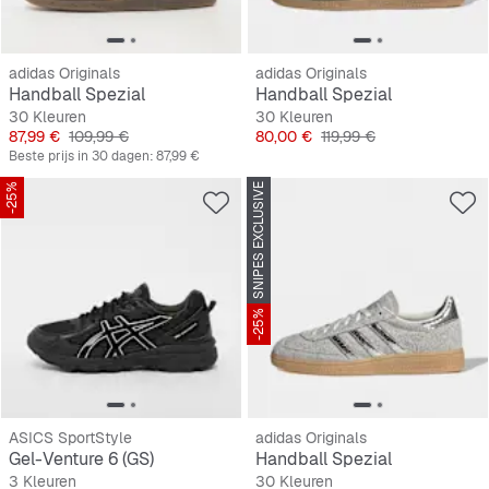
adidas Originals
adidas Originals
Handball Spezial
Handball Spezial
30 Kleuren
30 Kleuren
Prijs
Originele Prijs
Prijs
Originele Prijs
87,99 €
109,99 €
80,00 €
119,99 €
Beste prijs in 30 dagen:
87,99 €
-25%
SNIPES EXCLUSIVE
-25%
ASICS SportStyle
adidas Originals
Gel-Venture 6 (GS)
Handball Spezial
3 Kleuren
30 Kleuren