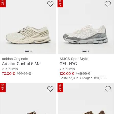
-36%
-33%
adidas Originals
ASICS SportStyle
Adistar Control 5 MJ
GEL-NYC
3 Kleuren
7 Kleuren
Prijs
Originele Prijs
Prijs
Originele Prijs
70,00 €
109,99 €
100,00 €
149,99 €
Beste prijs in 30 dagen:
120,00 €
-46%
-36%