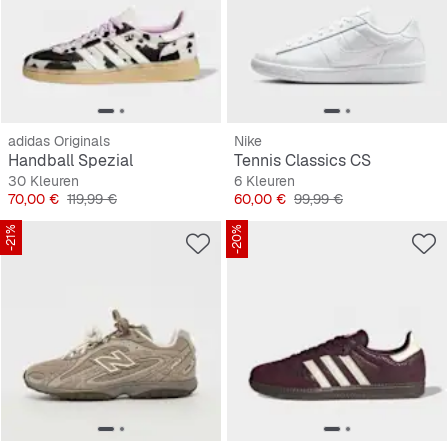
adidas Originals
Nike
Handball Spezial
Tennis Classics CS
30 Kleuren
6 Kleuren
Prijs
Originele Prijs
Prijs
Originele Prijs
70,00 €
119,99 €
60,00 €
99,99 €
-21%
-20%