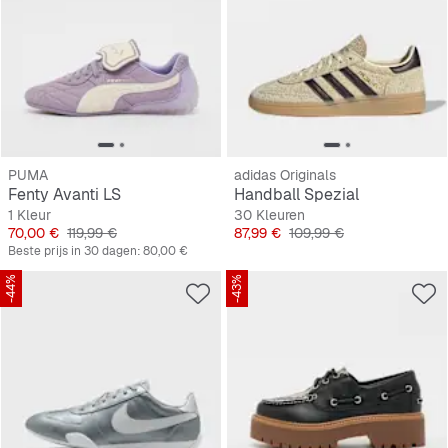
PUMA
adidas Originals
Fenty Avanti LS
Handball Spezial
1 Kleur
30 Kleuren
Prijs
Originele Prijs
Prijs
Originele Prijs
70,00 €
119,99 €
87,99 €
109,99 €
Beste prijs in 30 dagen:
80,00 €
-44%
-43%