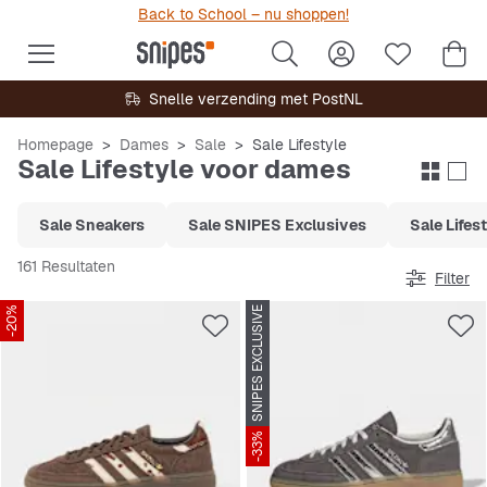
Back to School – nu shoppen!
Snelle verzending met PostNL
Homepage
Dames
Sale
Sale Lifestyle
Sale Lifestyle voor dames
Sale Sneakers
Sale SNIPES Exclusives
Sale Lifes
161 Resultaten
Filter
-20%
SNIPES EXCLUSIVE
-33%