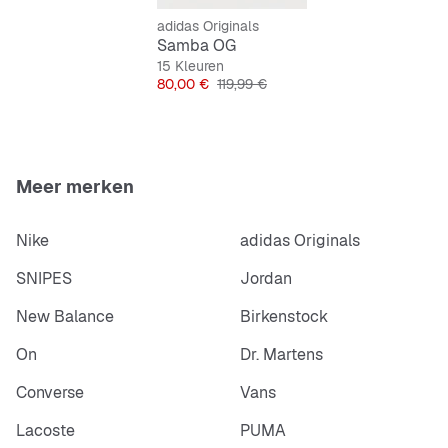
Normale pasvorm
Veters
adidas Originals
Rubberen loopzool
Samba OG
15 Kleuren
Prijs
Originele Prijs
80,00 €
119,99 €
Meer merken
Nike
adidas Originals
SNIPES
Jordan
New Balance
Birkenstock
On
Dr. Martens
Converse
Vans
Lacoste
PUMA