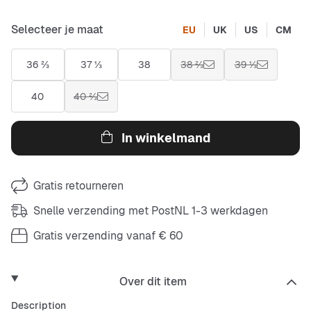
Selecteer je maat
EU
UK
US
CM
36 ⅔
37 ⅓
38
38 ⅔
39 ⅓
40
40 ⅔
In winkelmand
Gratis retourneren
Snelle verzending met PostNL 1-3 werkdagen
Gratis verzending vanaf € 60
Over dit item
Description