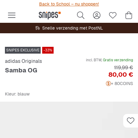
Back to School – nu shoppen!
Snelle verzending met PostNL
SNIPES EXCLUSIVE
-33%
incl. BTW,
Gratis verzending
adidas Originals
Originele P
119,99 €
Samba OG
Prijs
80,00 €
+ 80
COINS
Kleur
: blauw