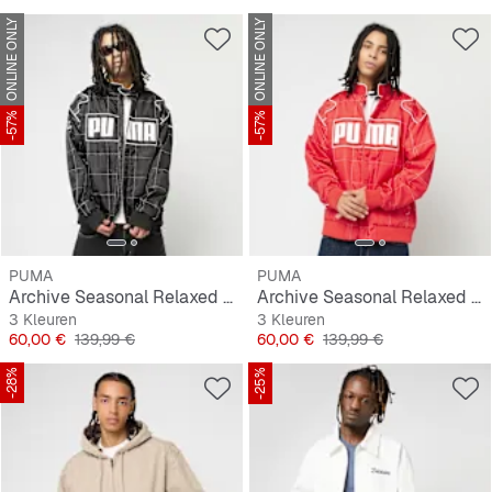
ONLINE ONLY
ONLINE ONLY
-57%
-57%
PUMA
PUMA
Archive Seasonal Relaxed Racer Jacket
Archive Seasonal Relaxed Racer Jacket
3 Kleuren
3 Kleuren
Prijs
Originele Prijs
Prijs
Originele Prijs
60,00 €
139,99 €
60,00 €
139,99 €
-28%
-25%