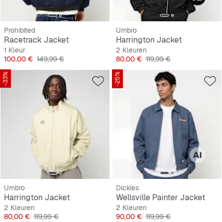
Prohibited
Umbro
Racetrack Jacket
Harrington Jacket
1 Kleur
2 Kleuren
Prijs
Originele Prijs
Prijs
Originele Prijs
100,00 €
149,99 €
80,00 €
119,99 €
-33%
-25%
Umbro
Dickies
Harrington Jacket
Wellsville Painter Jacket
2 Kleuren
2 Kleuren
Prijs
Originele Prijs
Prijs
Originele Prijs
80,00 €
119,99 €
90,00 €
119,99 €