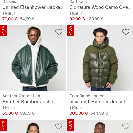
Dickies
Karl Kani
Unlined Eisenhower Jacket Rec
Signature Wood Camo Oversized Work Jacket
1 Kleur
1 Kleur
Prijs
Originele Prijs
Prijs
Originele Prijs
70,00 €
84,99 €
90,00 €
129,99 €
-40%
-45%
Another Cotton Lab
Polo Ralph Lauren
Another Bomber Jacket
Insulated-Bomber Jacket
1 Kleur
1 Kleur
Prijs
Originele Prijs
Prijs
Originele Prijs
60,00 €
99,99 €
300,00 €
544,99 €
-55%
-30%