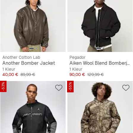
Another Cotton Lab
Pegador
Another Bomber Jacket
Aiken Wool Blend Bomberjacket
1 Kleur
1 Kleur
Prijs
Originele Prijs
Prijs
Originele Prijs
40,00 €
89,99 €
90,00 €
129,99 €
-53%
-55%