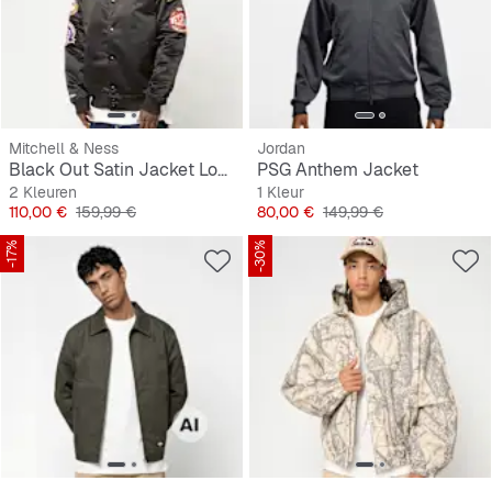
Mitchell & Ness
Jordan
Black Out Satin Jacket Los Angeles Lakers
PSG Anthem Jacket
2 Kleuren
1 Kleur
Prijs
Originele Prijs
Prijs
Originele Prijs
110,00 €
159,99 €
80,00 €
149,99 €
-17%
-30%