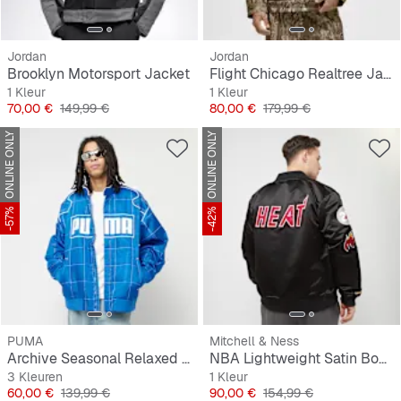
Jordan
Jordan
Brooklyn Motorsport Jacket
Flight Chicago Realtree Jacket
1 Kleur
1 Kleur
Prijs
Originele Prijs
Prijs
Originele Prijs
70,00 €
149,99 €
80,00 €
179,99 €
ONLINE ONLY
ONLINE ONLY
-57%
-42%
PUMA
Mitchell & Ness
Archive Seasonal Relaxed Racer Jacket
NBA Lightweight Satin Bomber Miami Heat
3 Kleuren
1 Kleur
Prijs
Originele Prijs
Prijs
Originele Prijs
60,00 €
139,99 €
90,00 €
154,99 €