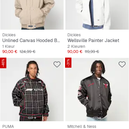
Dickies
Dickies
Unlined Canvas Hooded Bomber
Wellsville Painter Jacket
1 Kleur
2 Kleuren
Prijs
Originele Prijs
Prijs
Originele Prijs
90,00 €
124,99 €
90,00 €
119,99 €
-46%
-31%
PUMA
Mitchell & Ness