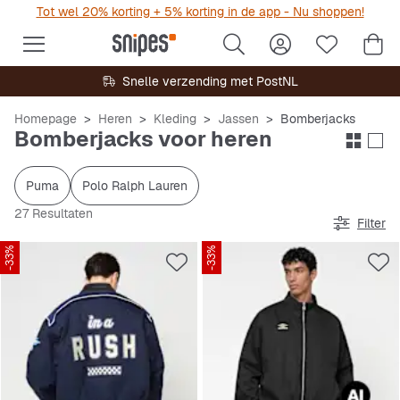
Tot wel 20% korting + 5% korting in de app - Nu shoppen!
Snelle verzending met PostNL
Homepage
Heren
Kleding
Jassen
Bomberjacks
Bomberjacks voor heren
Puma
Polo Ralph Lauren
27 Resultaten
Filter
-33%
-33%