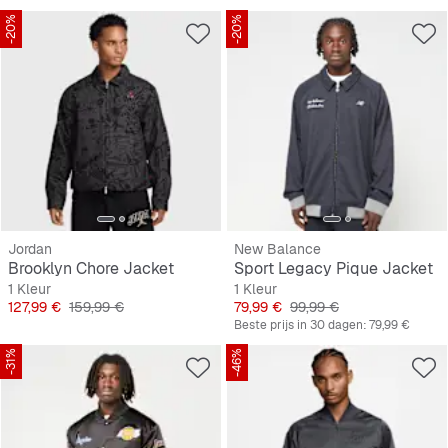
-20%
-20%
Jordan
New Balance
Brooklyn Chore Jacket
Sport Legacy Pique Jacket
1 Kleur
1 Kleur
Prijs
Originele Prijs
Prijs
Originele Prijs
127,99 €
159,99 €
79,99 €
99,99 €
Beste prijs in 30 dagen:
79,99 €
-31%
-46%