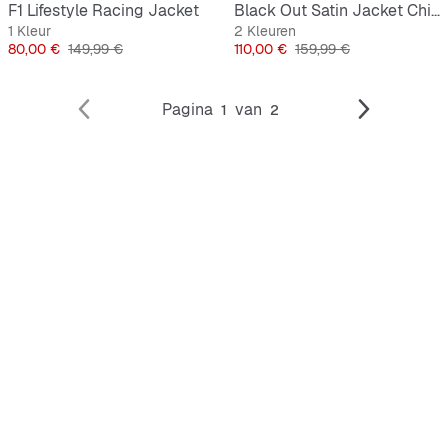
F1 Lifestyle Racing Jacket
Black Out Satin Jacket Chicago Bulls
1 Kleur
2 Kleuren
Prijs
Originele Prijs
Prijs
Originele Prijs
80,00 €
149,99 €
110,00 €
159,99 €
Pagina
van
1
2