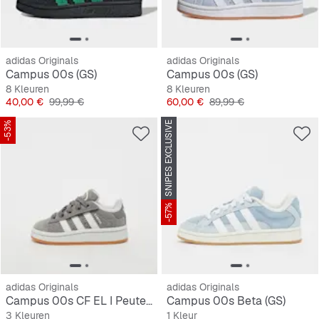
adidas Originals
adidas Originals
Campus 00s (GS)
Campus 00s (GS)
8 Kleuren
8 Kleuren
Prijs
Originele Prijs
Prijs
Originele Prijs
40,00 €
99,99 €
60,00 €
89,99 €
-53%
SNIPES EXCLUSIVE
-57%
adidas Originals
adidas Originals
Campus 00s CF EL I Peuters
Campus 00s Beta (GS)
3 Kleuren
1 Kleur