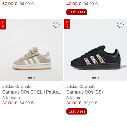
Prijs
Originele Prijs
Prijs
Originele Prijs
30,00 €
64,99 €
40,00 €
94,99 €
Last Sizes
-53%
-66%
adidas Originals
adidas Originals
Campus 00s CF EL I Peuters
Campus 00s (GS)
3 Kleuren
8 Kleuren
Prijs
Originele Prijs
Prijs
Originele Prijs
30,00 €
64,99 €
30,00 €
89,99 €
Last Sizes