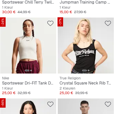
Sportswear Chill Terry Twill Tank
Jumpman Training Camp Pintuck T
1 Kleur
1 Kleur
Prijs
Originele Prijs
Prijs
Originele Prijs
30,00 €
44,99 €
15,00 €
27,99 €
-24%
-37%
Nike
True Religion
Sportswear Dri-FIT Tank Dance
Crystal Square Neck Rib Tank
1 Kleur
2 Kleuren
Prijs
Originele Prijs
Prijs
Originele Prijs
25,00 €
32,99 €
25,00 €
39,99 €
-66%