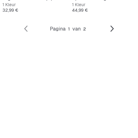
1 Kleur
1 Kleur
Prijs
Prijs
32,99 €
44,99 €
Pagina
van
1
2