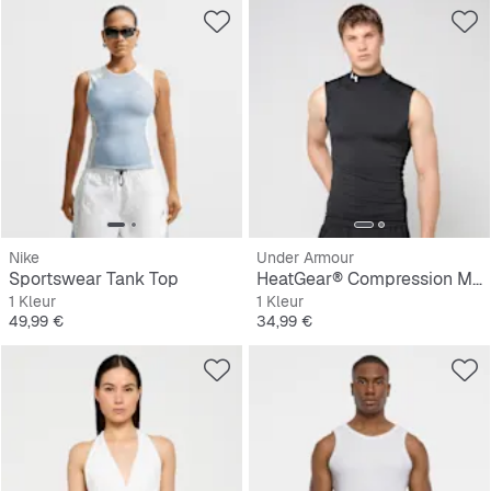
Nike
Under Armour
Sportswear Tank Top
HeatGear® Compression Mock Sleeveless
1 Kleur
1 Kleur
Prijs
Prijs
49,99 €
34,99 €