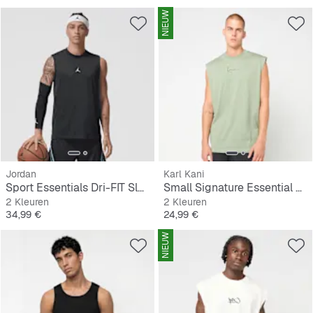
NIEUW
Jordan
Karl Kani
Sport Essentials Dri-FIT Sleeveless Top
Small Signature Essential Sleeveless Tee
2 Kleuren
2 Kleuren
Prijs
Prijs
34,99 €
24,99 €
NIEUW