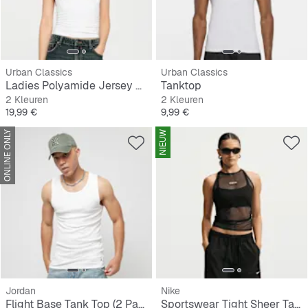
Urban Classics
Urban Classics
Ladies Polyamide Jersey Neckholder Top
Tanktop
2 Kleuren
2 Kleuren
Prijs
Prijs
19,99 €
9,99 €
ONLINE ONLY
NIEUW
Jordan
Nike
Flight Base Tank Top (2 Pack)
Sportswear Tight Sheer Tank Top