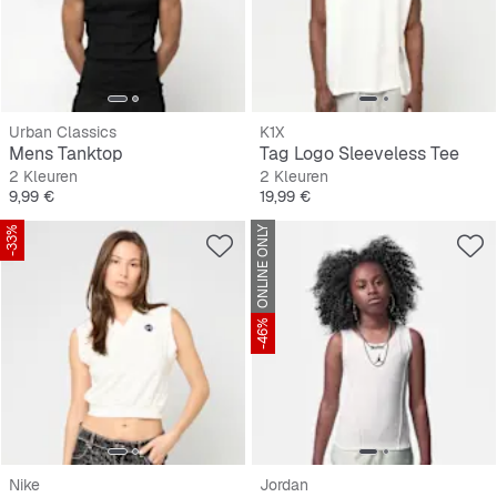
Urban Classics
K1X
Mens Tanktop
Tag Logo Sleeveless Tee
2 Kleuren
2 Kleuren
Prijs
Prijs
9,99 €
19,99 €
-33%
ONLINE ONLY
-46%
Nike
Jordan