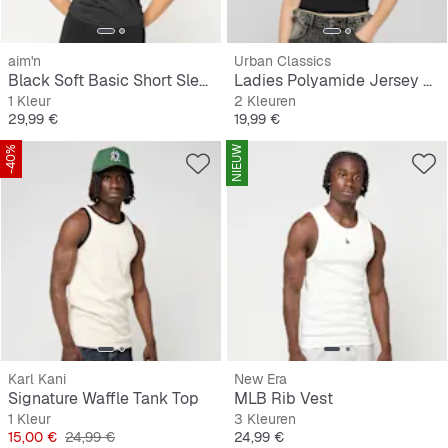
aim'n
Urban Classics
Black Soft Basic Short Sleeve
Ladies Polyamide Jersey Neckholder Top
1 Kleur
2 Kleuren
Prijs
Prijs
29,99 €
19,99 €
-40%
NIEUW
Karl Kani
New Era
Signature Waffle Tank Top
MLB Rib Vest
1 Kleur
3 Kleuren
Prijs
Originele Prijs
Prijs
15,00 €
24,99 €
24,99 €