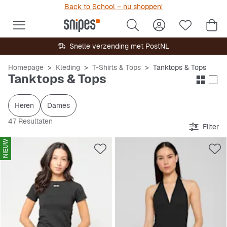
Back to School – nu shoppen!
Snelle verzending met PostNL
Homepage
Kleding
T-Shirts & Tops
Tanktops & Tops
Tanktops & Tops
Heren
Dames
47 Resultaten
Filter
NIEUW