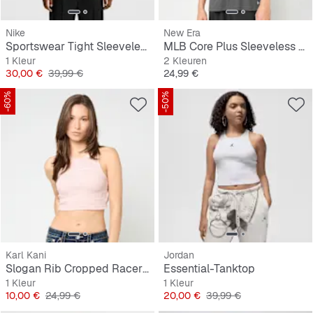
Nike
New Era
Sportswear Tight Sleeveless 1/4-Zip Top
MLB Core Plus Sleeveless Tee
1 Kleur
2 Kleuren
Prijs
Originele Prijs
Prijs
30,00 €
39,99 €
24,99 €
-60%
-50%
Karl Kani
Jordan
Slogan Rib Cropped Racer Top
Essential-Tanktop
1 Kleur
1 Kleur
Prijs
Originele Prijs
Prijs
Originele Prijs
10,00 €
24,99 €
20,00 €
39,99 €