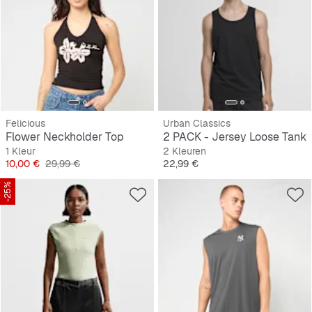
Felicious
Urban Classics
Flower Neckholder Top
2 PACK - Jersey Loose Tank
1 Kleur
2 Kleuren
Prijs
Originele Prijs
Prijs
10,00 €
29,99 €
22,99 €
-25%