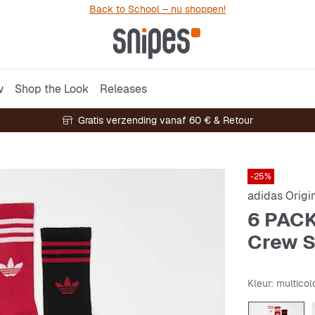
Back to School – nu shoppen!
w
Shop the Look
Releases
Gratis verzending vanaf 60 € & Retour
-25%
adidas Origi
6 PACK
Crew 
Kleur
: multicol