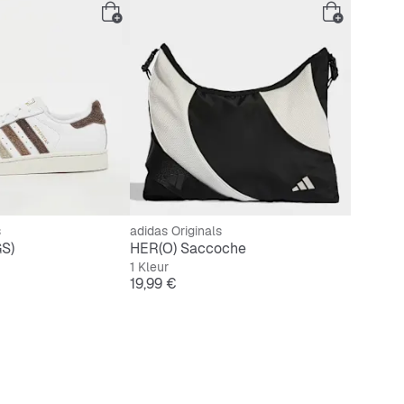
s
adidas Originals
GS)
HER(O) Saccoche
1 Kleur
Prijs
19,99 €