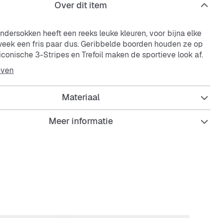
Over dit item
indersokken heeft een reeks leuke kleuren, voor bijna elke
eek een fris paar dus. Geribbelde boorden houden ze op
iconische 3-Stripes en Trefoil maken de sportieve look af.
even
rd lengte
Materiaal
oen, 27% polyester (gerecycled), 8% polyamide
cled), 5% elastaan
Meer informatie
r per verpakking
e boorden