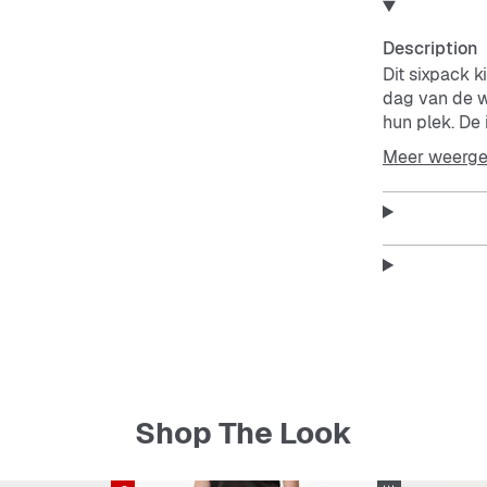
Description
Dit sixpack k
dag van de w
hun plek. De 
Meer weerg
Features:
Standaa
60% kat
(gerecy
Zes paa
Geribbeld
Shop The Look