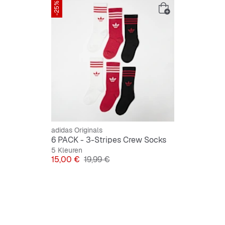
-25%
adidas Originals
6 PACK - 3-Stripes Crew Socks
5 Kleuren
Prijs
Originele Prijs
15,00 €
19,99 €