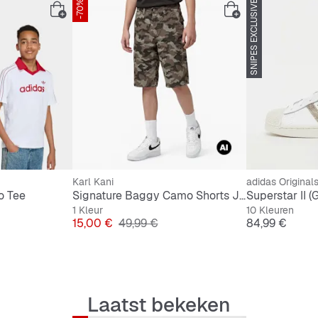
-70%
SNIPES EXCLUSIVE
Karl Kani
adidas Original
o Tee
Signature Baggy Camo Shorts Junior
Superstar II (
1 Kleur
10 Kleuren
Prijs
Originele Prijs
Prijs
15,00 €
49,99 €
84,99 €
Laatst bekeken