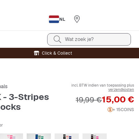
NL
Wat zoek je?
Click & Collect
incl. BTW indien van toepassing plus
nals
verzendkosten
 - 3-Stripes
Prijs
15,00 €
Originele Prijs
19,99 €
Socks
+ 15
COINS
or