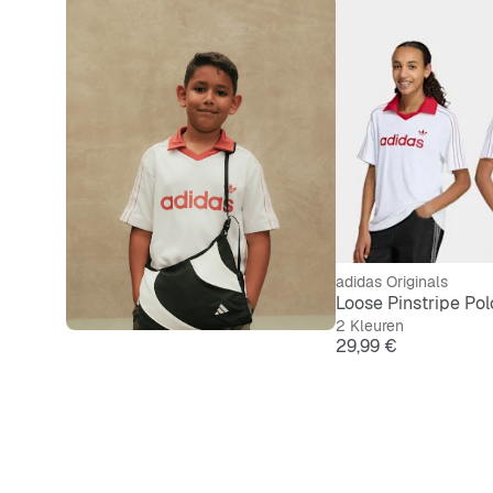
adidas Originals
Loose Pinstripe Pol
2 Kleuren
Prijs
29,99 €