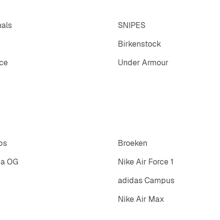
nals
SNIPES
Birkenstock
ce
Under Armour
ps
Broeken
ba OG
Nike Air Force 1
adidas Campus
Nike Air Max