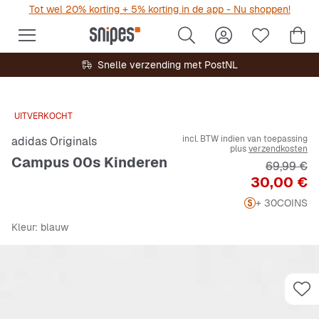
Tot wel 20% korting + 5% korting in de app - Nu shoppen!
Snelle verzending met PostNL
UITVERKOCHT
incl. BTW indien van toepassing
adidas Originals
plus
verzendkosten
Campus 00s Kinderen
Originele 
69,99 €
Prijs
30,00 €
+ 30
COINS
Kleur
: blauw