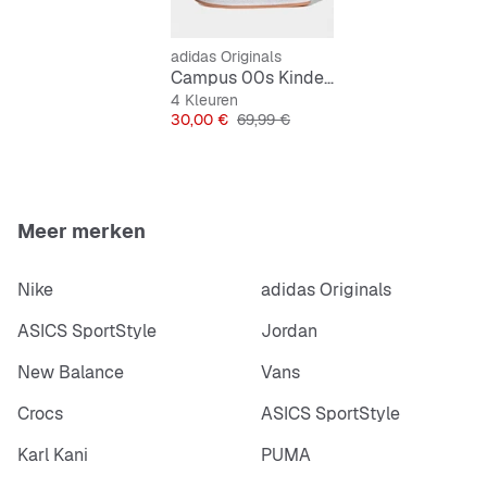
adidas Originals
Campus 00s Kinderen
4 Kleuren
Prijs
Originele Prijs
30,00 €
69,99 €
Meer merken
Nike
adidas Originals
ASICS SportStyle
Jordan
New Balance
Vans
Crocs
ASICS SportStyle
Karl Kani
PUMA