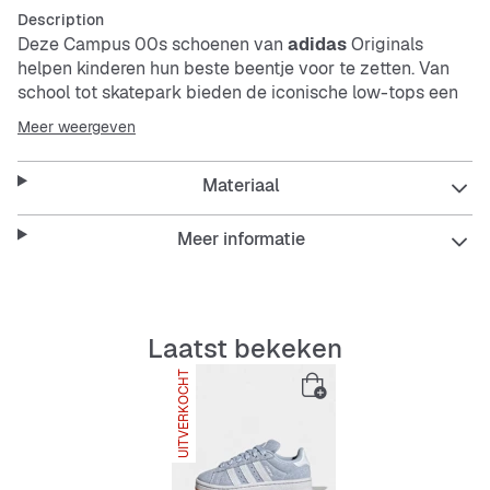
Description
Deze Campus 00s schoenen van
adidas
Originals
helpen kinderen hun beste beentje voor te zetten. Van
school tot skatepark bieden de iconische low-tops een
comfortabele, relaxte pasvorm en betrouwbare grip
Meer weergeven
tijdens het spelen. Suède en leer creëren een robuuste,
premium uitstraling, en de gladde voering en stabiele
Materiaal
zool maken elke stap een waar genot. Door de dikke 3-
Stripes en klassieke logo's langs de zijkant krijgen deze
iconische sneakers een opvallende look die overal mee
Meer informatie
te combineren is, van jeans tot joggingbroek.
Features:
Laatst bekeken
Normale pasvorm
Vetersluiting
UITVERKOCHT
Bovenwerk van suède en leer
Voering van textiel
Rubberen loopzool