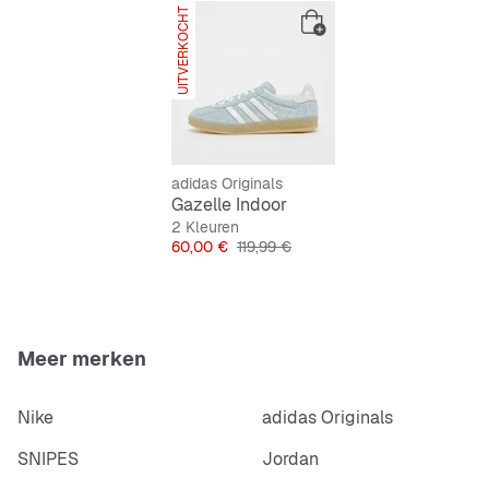
Features:
UITVERKOCHT
SNIPES EXCLUSIVE
Klassiek design van
adidas Originals
Comfortabele pasvorm voor de hele dag
Duurzaam materiaal voor lange levensduur
adidas Originals
Gazelle Indoor
Fris blauw voor een moderne look
2 Kleuren
Prijs
Originele Prijs
60,00 €
119,99 €
Veelzijdig te dragen bij verschillende
gelegenheden
Meer merken
Nike
adidas Originals
SNIPES
Jordan