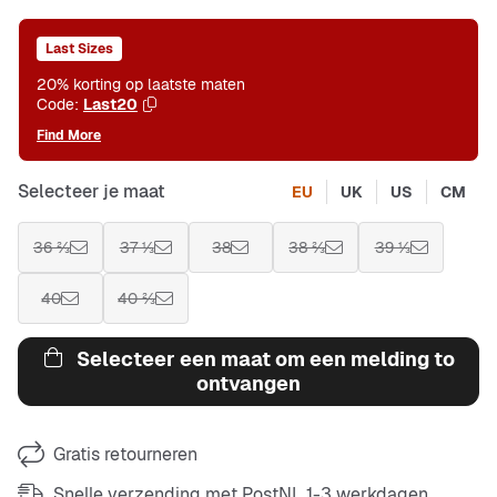
Last Sizes
20% korting op laatste maten
Code:
Last20
Find More
Selecteer je maat
EU
UK
US
CM
36 ⅔
37 ⅓
38
38 ⅔
39 ⅓
40
40 ⅔
Selecteer een maat om een melding to
ontvangen
Gratis retourneren
Snelle verzending met PostNL 1-3 werkdagen