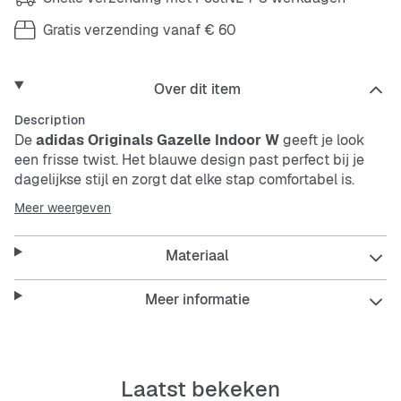
Gratis verzending vanaf € 60
Over dit item
Description
De
adidas Originals Gazelle Indoor W
geeft je look
een frisse twist. Het blauwe design past perfect bij je
dagelijkse stijl en zorgt dat elke stap comfortabel is.
Deze schoen is ideaal voor binnen en buiten, of je nu
Meer weergeven
met vrienden afspreekt of lekker chillt.
Materiaal
De
adidas Originals Gazelle Indoor W
combineert stijl
en comfort, waardoor hij een veelzijdige keuze is voor
Meer informatie
verschillende momenten. Of je nu onderweg bent of
thuis ontspant, deze sneaker ondersteunt je zonder in te
leveren op uitstraling.
Laatst bekeken