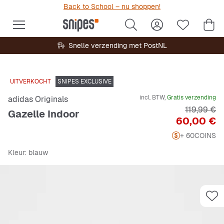
Back to School – nu shoppen!
Snelle verzending met PostNL
UITVERKOCHT
SNIPES EXCLUSIVE
incl. BTW,
Gratis verzending
adidas Originals
Originele P
119,99 €
Gazelle Indoor
Prijs
60,00 €
+ 60
COINS
Kleur
: blauw