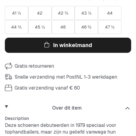
41 ⅓
42
42 ⅔
43 ⅓
44
44 ⅔
45 ⅓
46
46 ⅔
47 ⅓
In winkelmand
Gratis retourneren
Snelle verzending met PostNL 1-3 werkdagen
Gratis verzending vanaf € 60
Over dit item
Description
Deze schoenen debuteerden in 1979 speciaal voor
tophandballers, maar zijn nu geliefd vanwege hun