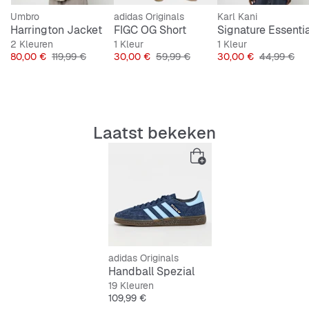
Umbro
adidas Originals
Karl Kani
Harrington Jacket
FIGC OG Short
2 Kleuren
1 Kleur
1 Kleur
ijs
Prijs
Originele Prijs
Prijs
Originele Prijs
Prijs
Originele Pr
80,00 €
119,99 €
30,00 €
59,99 €
30,00 €
44,99 €
Laatst bekeken
adidas Originals
Handball Spezial
19 Kleuren
Prijs
109,99 €