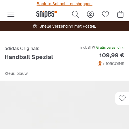
Back to School – nu shoppen!
Snelle verzending met PostNL
incl. BTW,
Gratis verzending
adidas Originals
Prijs
109,99 €
Handball Spezial
+ 109
COINS
Kleur
: blauw