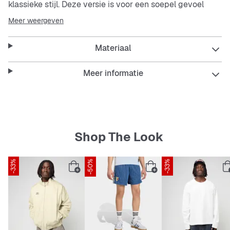
klassieke stijl. Deze versie is voor een soepel gevoel
gemaakt van nubuck en suède. De zachte gumrubberen
Meer weergeven
loopzool blijft trouw aan z'n vintage oorsprong.
Materiaal
Features
Normale pasvorm
Meer informatie
Vetersluiting
Bovenwerk van varkensnubuck
Loopzool van gumrubber
Beleef het comfort en de prestaties van de
OrthoLite®-inlegzool
Shop The Look
-33%
-50%
-33%