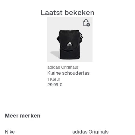
Handig hoofdvak met ritssluiting
Laatst bekeken
Verstelbare schouderband voor een comfortabele
pasvorm
Strak zwart design met logo
Licht en compact voor dagelijks gebruik
adidas Originals
Kleine schoudertas
1 Kleur
Prijs
29,99 €
Meer merken
Nike
adidas Originals