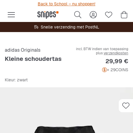
Back to School – nu shoppen!
Snelle verzending met PostNL
incl. BTW indien van toepassing
adidas Originals
plus
verzendkosten
Kleine schoudertas
Prijs
29,99 €
+ 29
COINS
Kleur
: zwart