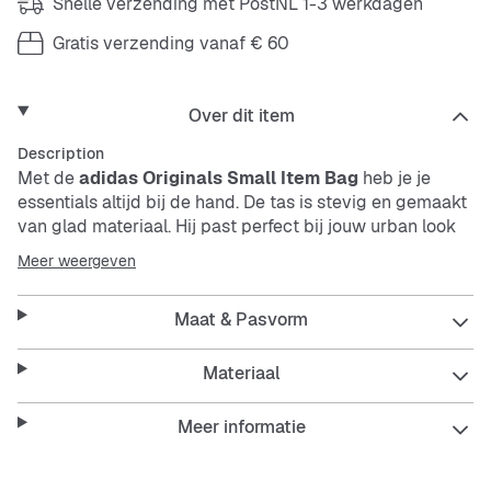
Snelle verzending met PostNL 1-3 werkdagen
Gratis verzending vanaf € 60
Over dit item
Description
Met de
adidas Originals Small Item Bag
heb je je
essentials altijd bij de hand. De tas is stevig en gemaakt
van glad materiaal. Hij past perfect bij jouw urban look
en biedt genoeg ruimte voor je telefoon, sleutels en
Meer weergeven
meer.
Maat & Pasvorm
Features:
Materiaal
Meer informatie
Stevig, duurzaam materiaal