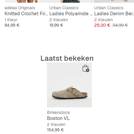
perfecte grip
adidas Originals
Urban Classics
Urban Classics
Knitted Crochet Firebird Track Top
Ladies Polyamide Jersey Neckholder Top
Ladies D
Stijlvol met een praktische gesp voor een snelle
1 Kleur
2 Kleuren
2 Kleuren
stijlcheck
Prijs
Prijs
Prijs
Originele Pr
84,99 €
19,99 €
25,00 €
34,99 €
Laatst bekeken
Birkenstock
Boston VL
2 Kleuren
Prijs
154,99 €