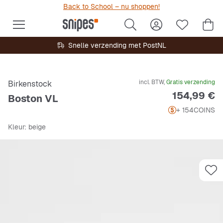
Back to School – nu shoppen!
Snelle verzending met PostNL
incl. BTW,
Gratis verzending
Birkenstock
Prijs
154,99 €
Boston VL
+ 154
COINS
Kleur
: beige