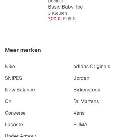
Decibel
Basic Baby Tee
3 Kleuren
Prijs
Originele Prijs
7,00 €
9,99 €
Meer merken
Nike
adidas Originals
SNIPES
Jordan
New Balance
Birkenstock
On
Dr. Martens
Converse
Vans
Lacoste
PUMA
Under Armour