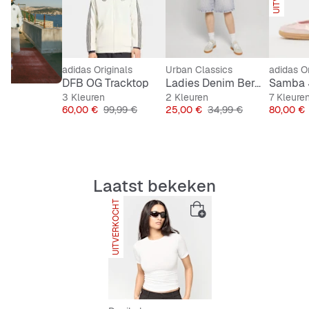
adidas Originals
Urban Classics
adidas Or
DFB OG Tracktop
Ladies Denim Bermuda
Samba 
3 Kleuren
2 Kleuren
7 Kleure
Prijs
Originele Prijs
Prijs
Originele Prijs
Prijs
60,00 €
99,99 €
25,00 €
34,99 €
80,00 €
Laatst bekeken
UITVERKOCHT
SNIPES EXCLUSIVE