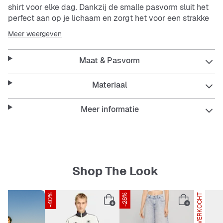
shirt voor elke dag. Dankzij de smalle pasvorm sluit het
perfect aan op je lichaam en zorgt het voor een strakke
look. Dit witte shirt met korte mouwen is ademend,
Meer weergeven
makkelijk in onderhoud en stevig – ideaal voor elke
situatie.
Maat & Pasvorm
Features:
Materiaal
Meer informatie
Slim Fit pasvorm voor een moderne uitstraling
Ademend materiaal voor een prettig draaggevoel
Shop The Look
Makkelijk in onderhoud en duurzaam
Klassiek wit dat overal bij past
-40%
-28%
UITVERKOCHT
SNIPES EXCLUSIVE
Korte mouwen voor warme dagen