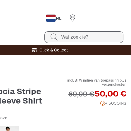
NL
Wat zoek je?
Click & Collect
incl. BTW indien van toepassing plus
verzendkosten
cia Stripe
Prijs
50,00 €
Originele Prijs
69,99 €
leeve Shirt
+ 50
COINS
troze