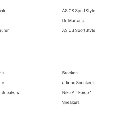
nals
ASICS SportStyle
Dr. Martens
auren
ASICS SportStyle
ps
Broeken
tte
adidas Sneakers
 Sneakers
Nike Air Force 1
Sneakers