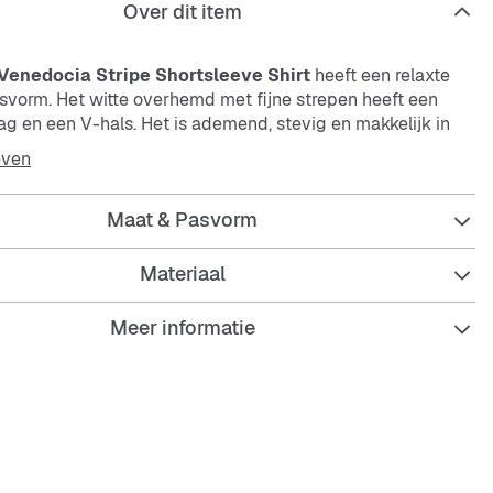
Over dit item
 Venedocia Stripe Shortsleeve Shirt
heeft een relaxte
svorm. Het witte overhemd met fijne strepen heeft een
ag en een V-hals. Het is ademend, stevig en makkelijk in
deaal voor relaxte dagen en een frisse look.
even
Maat & Pasvorm
Materiaal
zed pasvorm voor een ontspannen draagcomfort
Meer informatie
mdkraag met V-hals
d materiaal
en makkelijk te onderhouden