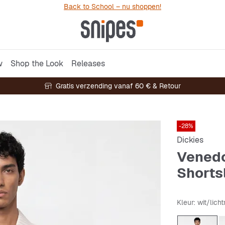
Back to School – nu shoppen!
w
Shop the Look
Releases
Gratis verzending vanaf 60 € & Retour
-28%
Dickies
Venedo
Shorts
Kleur
: wit/lich