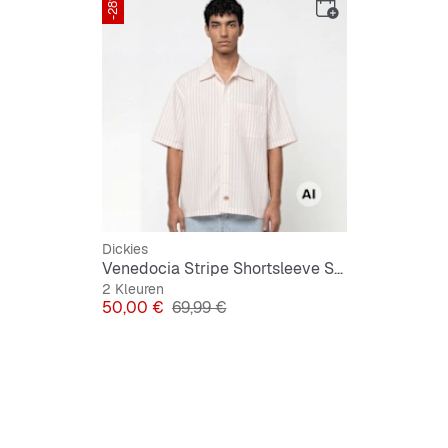
-28%
Witte k
Dickies
Venedocia Stripe Shortsleeve Shirt
2 Kleuren
Prijs
Originele Prijs
50,00 €
69,99 €