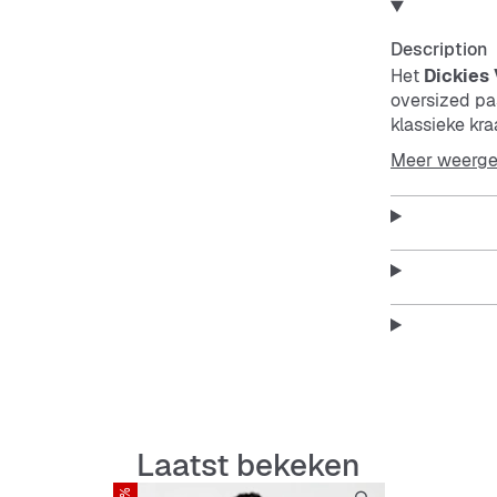
Description
Het
Dickies
oversized pa
klassieke kra
onderhoud – i
Meer weerg
Features:
Oversi
Overhe
Ademen
Laatst bekeken
Stevig 