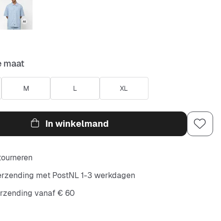
e maat
M
L
XL
In winkelmand
etourneren
verzending met PostNL 1-3 werkdagen
erzending vanaf € 60