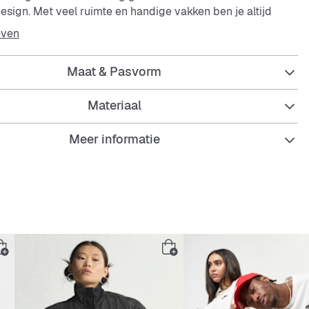
esign. Met veel ruimte en handige vakken ben je altijd
nu naar school, de uni of gewoon ergens naartoe gaat.
even
Maat & Pasvorm
Materiaal
 duurzaam materiaal
Meer informatie
oofdvak met laptopvak
 voor kleine spullen
en voor flessen of accessoires
tar Wars prints met galactische look