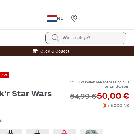
NL
Wat zoek je?
Click & Collect
-23%
incl. BTW indien van toepassing plus
verzendkosten
k'r Star Wars
Prijs
50,00 €
Originele Prijs
64,99 €
+ 50
COINS
it