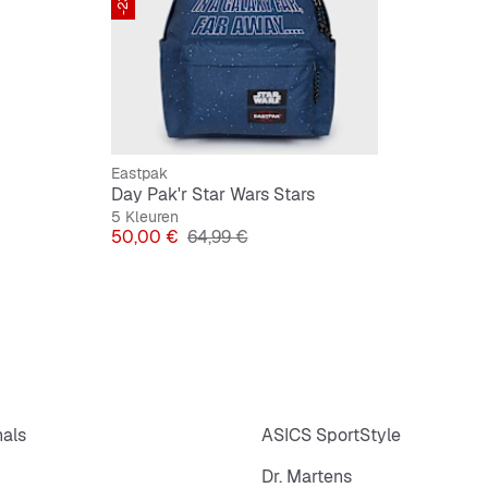
Eastpak
Day Pak'r Star Wars Stars
5 Kleuren
Prijs
Originele Prijs
50,00 €
64,99 €
nals
ASICS SportStyle
Dr. Martens