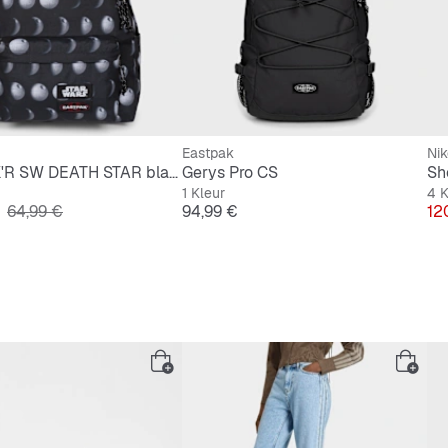
Eastpak
Nik
DAY PAK'R SW DEATH STAR black
Gerys Pro CS
Sh
1 Kleur
4 K
Originele Prijs
Prijs
Pri
64,99 €
94,99 €
12