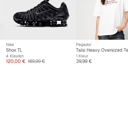
Nike
Pegador
Shox TL
Talsi Heavy Oversized T
4 Kleuren
1 Kleur
Prijs
Originele Prijs
Prijs
120,00 €
169,99 €
39,99 €