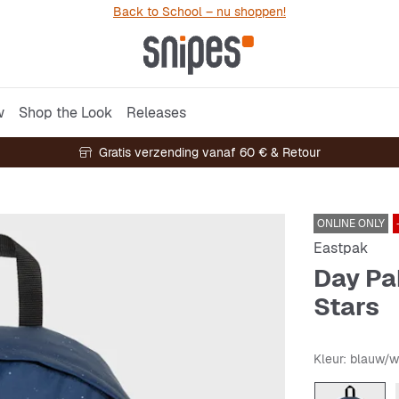
Back to School – nu shoppen!
w
Shop the Look
Releases
Gratis verzending vanaf 60 € & Retour
ONLINE ONLY
Eastpak
Day Pa
Stars
Kleur
: blauw/w