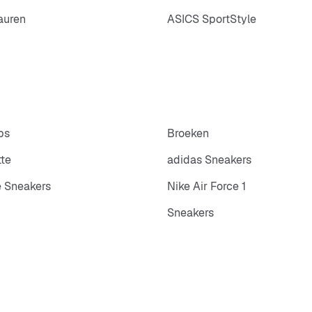
auren
ASICS SportStyle
ps
Broeken
tte
adidas Sneakers
 Sneakers
Nike Air Force 1
Sneakers