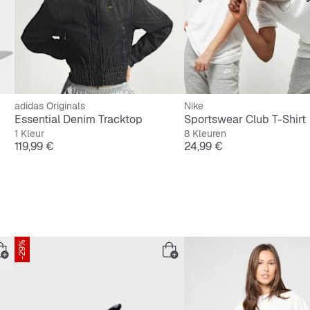
adidas Originals
Nike
Essential Denim Tracktop
Sportswear Club T-Shirt
1 Kleur
8 Kleuren
Prijs
Prijs
119,99 €
24,99 €
-29%