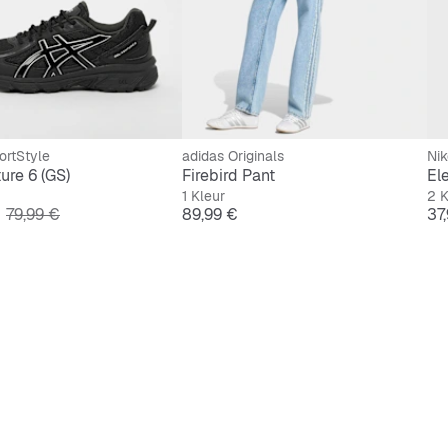
ortStyle
adidas Originals
Nik
ure 6 (GS)
Firebird Pant
El
1 Kleur
2 K
Originele Prijs
Prijs
Pri
79,99 €
89,99 €
37