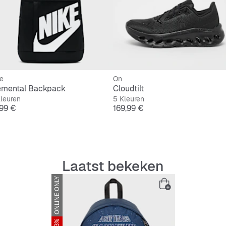
e
On
emental Backpack
Cloudtilt
leuren
5 Kleuren
js
Prijs
,99 €
169,99 €
Laatst bekeken
ONLINE ONLY
-23%