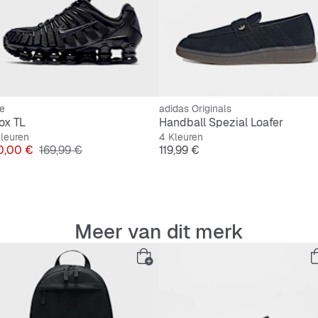
e
adidas Originals
ox TL
Handball Spezial Loafer
leuren
4 Kleuren
js
Originele Prijs
Prijs
0,00 €
169,99 €
119,99 €
Meer van dit merk