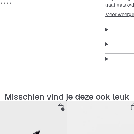
gaaf galaxyd
klaar, of je 
Meer weerg
Features:
Stevig,
Ruim h
Voorvak
Misschien vind je deze ook leuk
Zijvakk
Coole S