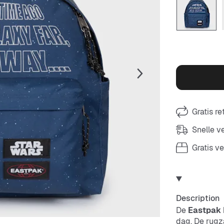
Gratis r
Snelle 
Gratis v
Description
De
Eastpak 
dag. De rugz