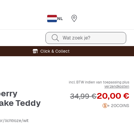
NL
Wat zoek je?
Click & Collect
incl. BTW indien van toepassing plus
verzendkosten
erry
Prijs
20,00 €
Originele Prijs
34,99 €
ake Teddy
+ 20
COINS
or/lichtroze/wit