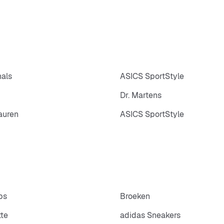
nals
ASICS SportStyle
Dr. Martens
auren
ASICS SportStyle
ps
Broeken
tte
adidas Sneakers