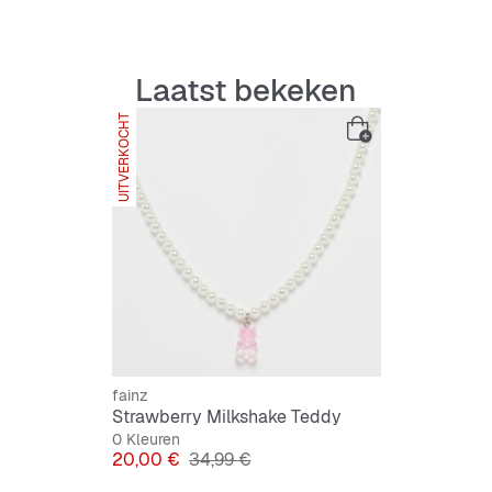
Laatst bekeken
UITVERKOCHT
fainz
Strawberry Milkshake Teddy
0 Kleuren
Prijs
Originele Prijs
20,00 €
34,99 €