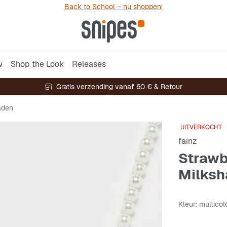
Back to School – nu shoppen!
w
Shop the Look
Releases
Gratis verzending vanaf 60 € & Retour
aden
UITVERKOCHT
fainz
Strawb
Milksh
Kleur
: multicol