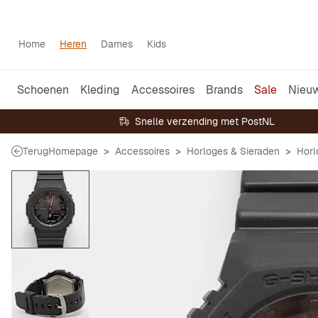
Home
Heren
Dames
Kids
Schoenen
Kleding
Accessoires
Brands
Sale
Nieu
Snelle verzending met PostNL
Terug
Homepage
Accessoires
Horloges & Sieraden
Horl