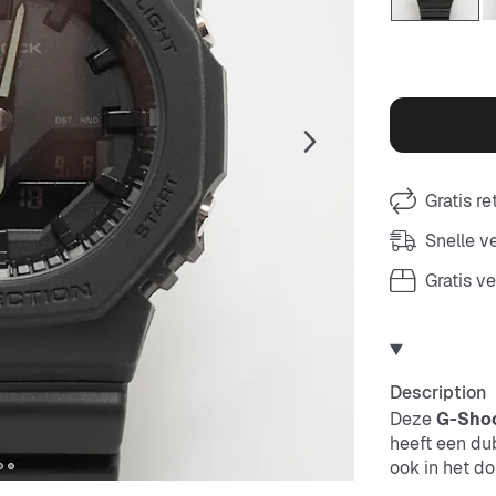
Gratis r
Snelle 
Gratis v
Description
Deze
G-Sho
heeft een dub
ook in het do
van de juiste