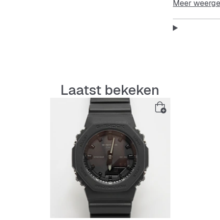
Meer weerg
zoals een sto
licht en com
stevige mine
Perfect voor
combineert du
Laatst bekeken
bent en je st
Features:
Schokb
Dubbele
Wereldt