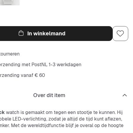
In winkelmand
etourneren
verzending met PostNL 1-3 werkdagen
erzending vanaf € 60
Over dit item
ck
watch is gemaakt om tegen een stootje te kunnen. Hij
bele LED-verlichting, zodat je altijd de tijd kunt aflezen,
nker. Met de wereldtijdfunctie blijf je overal op de hoogte
 tijd, waar je ook bent. Daarnaast heeft hij handige functies