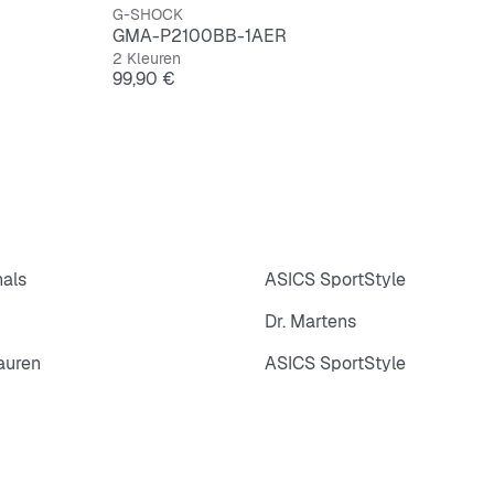
G-SHOCK
Stopwa
GMA-P2100BB-1AER
2 Kleuren
5 dagel
Prijs
99,90 €
Volauto
Mineral
Behuizi
Batteri
nals
ASICS SportStyle
Nauwke
Dr. Martens
Afmetin
auren
ASICS SportStyle
Gewich