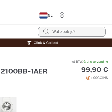
NL
Wat zoek je?
Click & Collect
incl. BTW,
Gratis verzending
Prijs
99,90 €
2100BB-1AER
+ 99
COINS