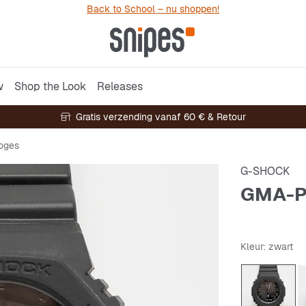
Back to School – nu shoppen!
w
Shop the Look
Releases
Gratis verzending vanaf 60 € & Retour
oges
G-SHOCK
GMA-P
Kleur
: zwart