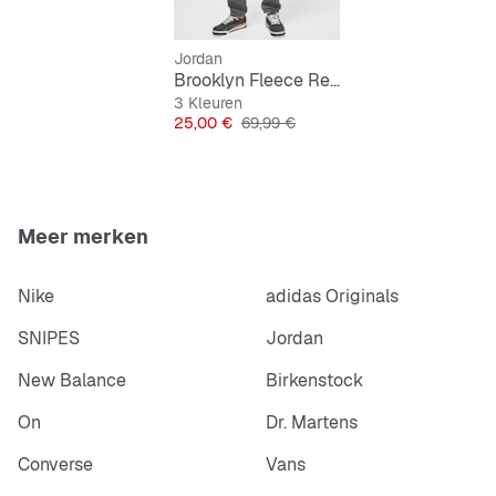
Jordan
Brooklyn Fleece Realtree Pants
3 Kleuren
Prijs
Originele Prijs
25,00 €
69,99 €
Meer merken
Nike
adidas Originals
SNIPES
Jordan
New Balance
Birkenstock
On
Dr. Martens
Converse
Vans