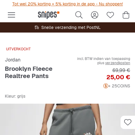
Tot wel 20% korting + 5% korting in de app - Nu shoppen!
Snelle verzending met PostNL
UITVERKOCHT
incl. BTW indien van toepassing
Jordan
plus
verzendkosten
Brooklyn Fleece
Originele 
69,99 €
Realtree Pants
Prijs
25,00 €
+ 25
COINS
Kleur
: grijs