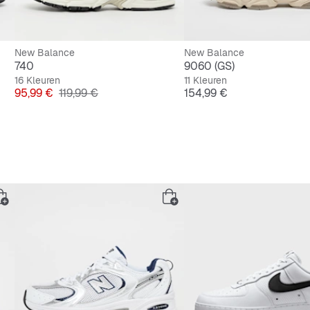
New Balance
New Balance
740
9060 (GS)
16 Kleuren
11 Kleuren
Prijs
Originele Prijs
Prijs
95,99 €
119,99 €
154,99 €