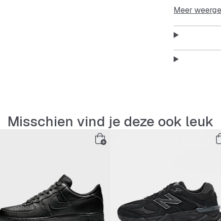
Meer weerg
Features:
Geschik
Stevig,
Maat 7 
Misschien vind je deze ook leuk
Opvall
Perfect