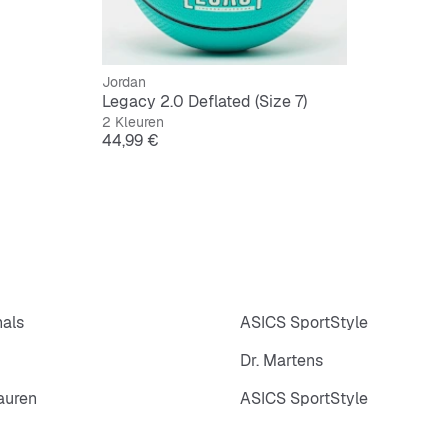
Jordan
Legacy 2.0 Deflated (Size 7)
2 Kleuren
Prijs
44,99 €
nals
ASICS SportStyle
Dr. Martens
auren
ASICS SportStyle