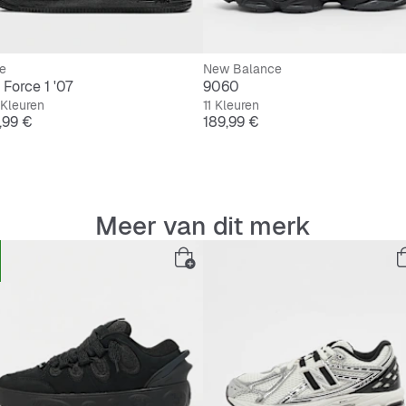
e
New Balance
 Force 1 '07
9060
Kleuren
11 Kleuren
js
Prijs
9,99 €
189,99 €
Meer van dit merk