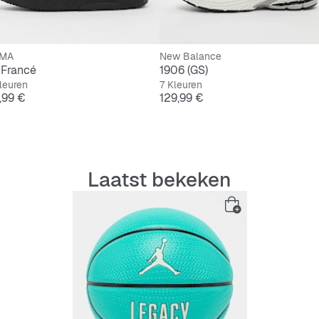
MA
New Balance
 Francé
1906 (GS)
leuren
7 Kleuren
js
Prijs
9,99 €
129,99 €
Laatst bekeken