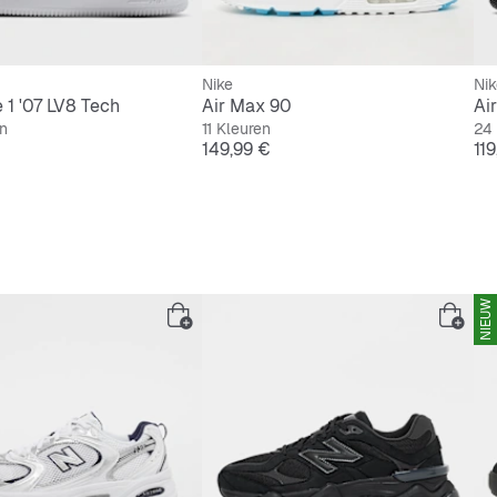
Nike
Nik
e 1 '07 LV8 Tech
Air Max 90
Air
n
11 Kleuren
24 
Prijs
Pri
149,99 €
11
NIEUW