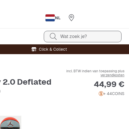
NL
Wat zoek je?
Click & Collect
incl. BTW indien van toepassing plus
verzendkosten
 2.0 Deflated
Prijs
44,99 €
)
+ 44
COINS