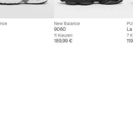
ance
New Balance
PU
9060
La
11 Kleuren
7 K
Prijs
Pri
189,99 €
11