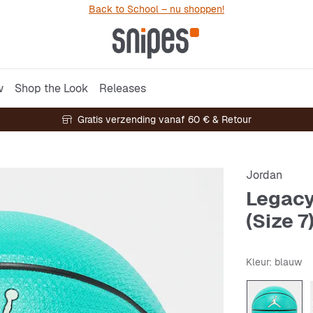
Back to School – nu shoppen!
w
Shop the Look
Releases
Gratis verzending vanaf 60 € & Retour
Jordan
Legacy
(Size 7
Kleur
: blauw