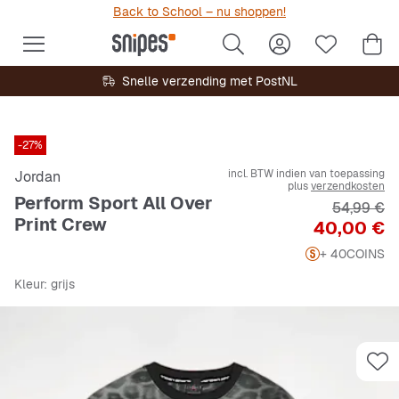
Back to School – nu shoppen!
Snelle verzending met PostNL
-27%
incl. BTW indien van toepassing
Jordan
plus
verzendkosten
Perform Sport All Over
Originele 
54,99 €
Print Crew
Prijs
40,00 €
+ 40
COINS
Kleur
: grijs