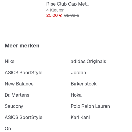
Rise Club Cap Metal Jumpman
4 Kleuren
Prijs
Originele Prijs
25,00 €
32,99 €
Meer merken
Nike
adidas Originals
ASICS SportStyle
Jordan
New Balance
Birkenstock
Dr. Martens
Hoka
Saucony
Polo Ralph Lauren
ASICS SportStyle
Karl Kani
On