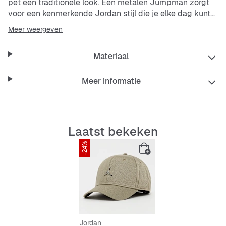
pet een traditionele look. Een metalen Jumpman zorgt
voor een kenmerkende Jordan stijl die je elke dag kunt
dragen.
Meer weergeven
Rise petten hebben een ruime, moderne pasvorm met
Materiaal
een hoog design.
Met de gespsluiting kun je de pasvorm aanpassen.
Geborduurde oogjes verbeteren de ventilatie.
Meer informatie
Laatst bekeken
-24%
Jordan