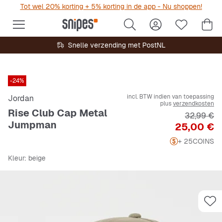
Tot wel 20% korting + 5% korting in de app - Nu shoppen!
Snelle verzending met PostNL
-24%
incl. BTW indien van toepassing
Jordan
plus
verzendkosten
Rise Club Cap Metal
Originele 
32,99 €
Jumpman
Prijs
25,00 €
+ 25
COINS
Kleur
: beige