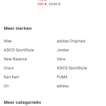
Prijs
Originele Prijs
7,00 €
29,99 €
Meer merken
Nike
adidas Originals
ASICS SportStyle
Jordan
New Balance
Vans
Crocs
ASICS SportStyle
Karl Kani
PUMA
On
adidas
Meer categorieën