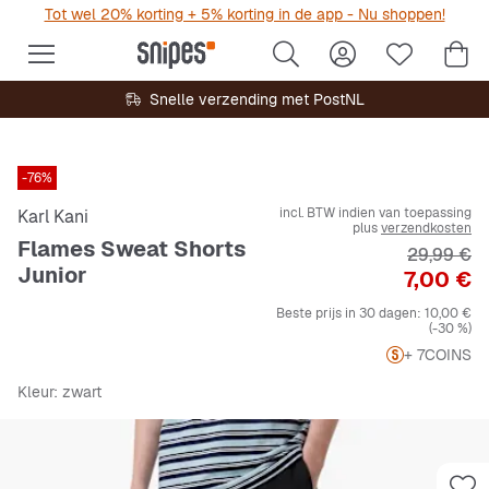
Tot wel 20% korting + 5% korting in de app - Nu shoppen!
Snelle verzending met PostNL
-76%
incl. BTW indien van toepassing
Karl Kani
plus
verzendkosten
Flames Sweat Shorts
Originele 
29,99 €
Junior
Prijs
7,00 €
Beste prijs in 30 dagen:
10,00 €
(-30 %)
+ 7
COINS
Kleur
: zwart