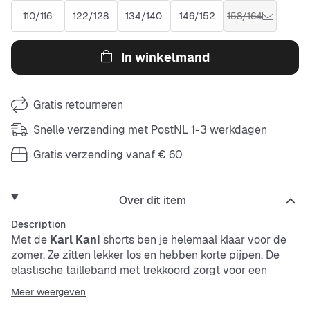
110/116
122/128
134/140
146/152
158/164
In winkelmand
Gratis retourneren
Snelle verzending met PostNL 1-3 werkdagen
Gratis verzending vanaf € 60
Over dit item
Description
Met de
Karl Kani
shorts ben je helemaal klaar voor de
zomer. Ze zitten lekker los en hebben korte pijpen. De
elastische tailleband met trekkoord zorgt voor een
comfortabele pasvorm. In de steekzakken kun je kleine
Meer weergeven
spullen makkelijk meenemen. Het materiaal is stevig en