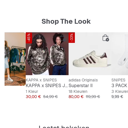
Shop The Look
-45%
SNIPES EXCLUSIVE
-33%
KAPPA x SNIPES
adidas Originals
SNIPES
KAPPA x SNIPES Jersey AOP
Superstar II
3 PACK 
1 Kleur
18 Kleuren
3 Kleure
Prijs
Originele Prijs
Prijs
Originele Prijs
Prijs
30,00 €
54,99 €
80,00 €
119,99 €
9,99 €