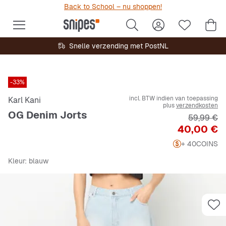
Back to School – nu shoppen!
Snelle verzending met PostNL
-33%
incl. BTW indien van toepassing
Karl Kani
plus
verzendkosten
OG Denim Jorts
Originele 
59,99 €
Prijs
40,00 €
+ 40
COINS
Kleur
: blauw