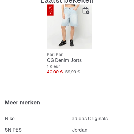
Laatst bekeken
-33%
Karl Kani
OG Denim Jorts
1 Kleur
Prijs
Originele Prijs
40,00 €
59,99 €
Meer merken
Nike
adidas Originals
SNIPES
Jordan