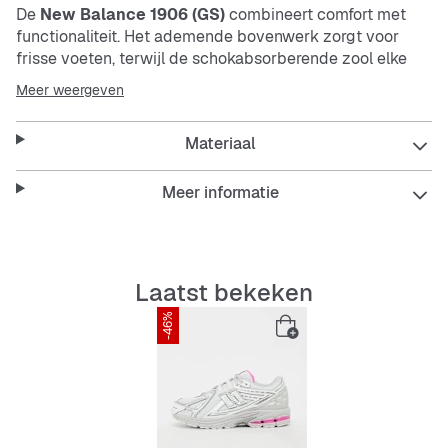
De
New Balance 1906 (GS)
combineert comfort met
functionaliteit. Het ademende bovenwerk zorgt voor
frisse voeten, terwijl de schokabsorberende zool elke
beweging dempt. De antislip buitenzool geeft je een
Meer weergeven
stevige grip, waar je ook naartoe gaat.
Materiaal
Features:
Meer informatie
Ademend
mesh
voor optimale ventilatie
Laatst bekeken
Comfortabele padding voor langdurig draagplezier
-46%
Schokabsorberende binnen- en buitenzool
Antislip en flexibele loopzool
Duurzame mix van materialen in het bovenwerk