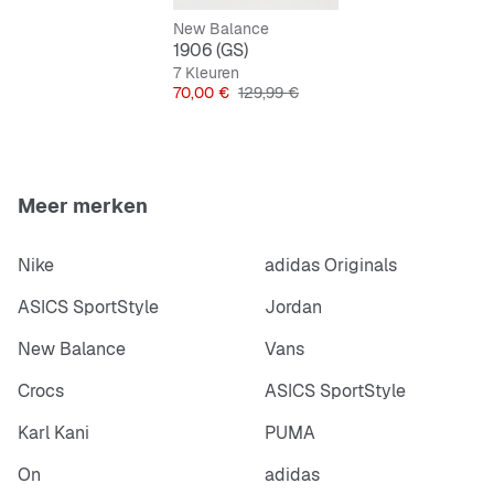
New Balance
1906 (GS)
7 Kleuren
Prijs
Originele Prijs
70,00 €
129,99 €
Meer merken
Nike
adidas Originals
ASICS SportStyle
Jordan
New Balance
Vans
Crocs
ASICS SportStyle
Karl Kani
PUMA
On
adidas