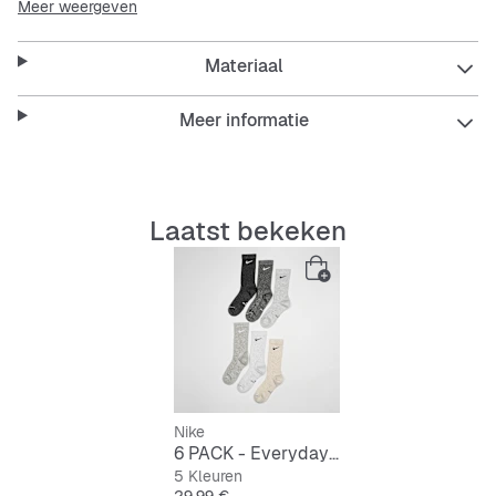
Meer weergeven
Materiaal
Meer informatie
Laatst bekeken
Nike
6 PACK - Everyday Elevated Crew Socks
5 Kleuren
Prijs