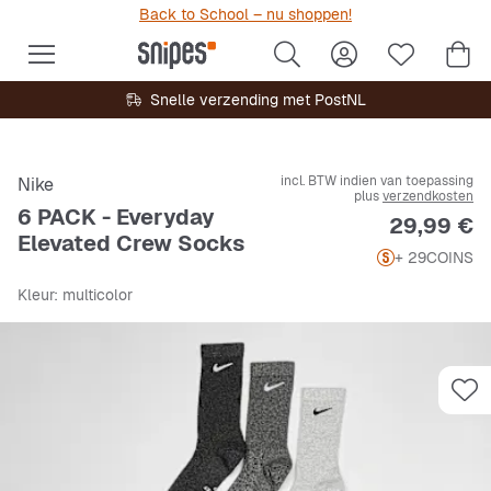
Back to School – nu shoppen!
Snelle verzending met PostNL
incl. BTW indien van toepassing
Nike
plus
verzendkosten
6 PACK - Everyday
Prijs
29,99 €
Elevated Crew Socks
+ 29
COINS
Kleur
: multicolor