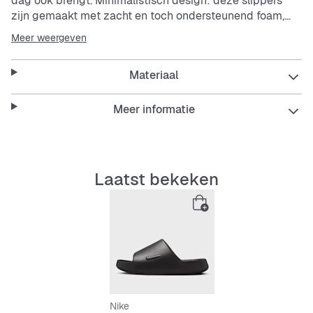
dag ook brengt. Minimalistisch design: deze slippers
zijn gemaakt met zacht en toch ondersteunend foam,
zodat ze gemakkelijk met of zonder sokken kunnen
Meer weergeven
worden gestyled. Daarnaast hebben ze een voetbed
met textuur om je voeten op hun plaats te houden.
Materiaal
Het voorgevormde design is gemaakt uit één enkel stuk
foam voor een glad, naadloos gevoel.
Meer informatie
Het voetbed heeft textuur voor grip om je voeten op hun
plaats te houden.
De buitenlaag is gemaakt van waterbestendig foam dat
gemakkelijk schoon te maken is.
Laatst bekeken
De rubberen buitenzool zorgt voor uitstekende grip op
glibberige oppervlakken.
Nike