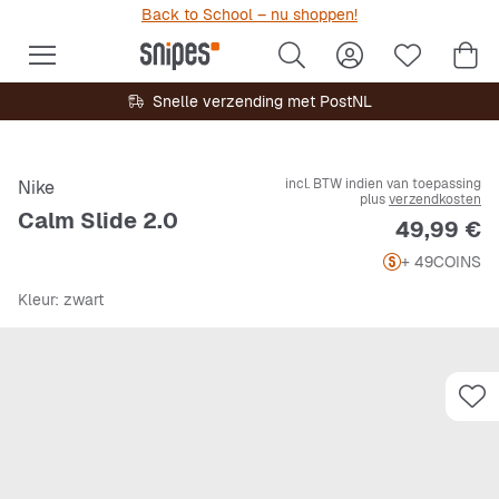
Back to School – nu shoppen!
Snelle verzending met PostNL
incl. BTW indien van toepassing
Nike
plus
verzendkosten
Calm Slide 2.0
Prijs
49,99 €
+ 49
COINS
Kleur
: zwart