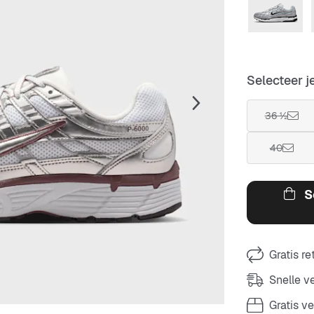
Selecteer j
36 ½
40
S
Gratis r
Snelle 
Gratis v