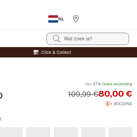
NL
Wat zoek je?
Click & Collect
incl. BTW,
Gratis verzending
Prijs
80,00 €
Originele Prijs
109,99 €
0
+ 80
COINS
t