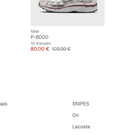
Nike
P-6000
10 Kleuren
Prijs
Originele Prijs
80,00 €
109,99 €
nals
SNIPES
On
Lacoste