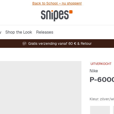
Back to School – nu shoppen!
w
Shop the Look
Releases
Gratis verzending vanaf 60 € & Retour
UITVERKOCHT
Nike
P-600
Kleur
: zilver/wi