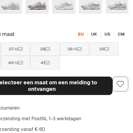
e maat
EU
UK
US
CM
37 ½
38
38 ½
39
40 ½
41
electeer een maat om een melding to
ontvangen
etourneren
verzending met PostNL 1-3 werkdagen
erzending vanaf € 60