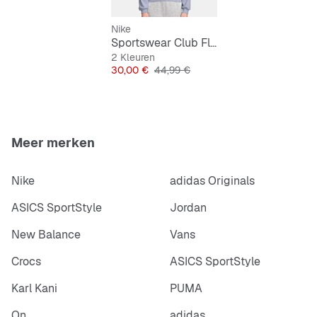
Nike
Sportswear Club Fleece Boxy Graphic Crew
2 Kleuren
Prijs
Originele Prijs
30,00 €
44,99 €
Meer merken
Nike
adidas Originals
ASICS SportStyle
Jordan
New Balance
Vans
Crocs
ASICS SportStyle
Karl Kani
PUMA
On
adidas