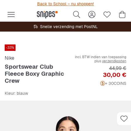
Back to School – nu shoppen!
Snelle verzending met PostNL
-33%
incl. BTW indien van toepassing
Nike
plus
verzendkosten
Sportswear Club
Originele 
44,99 €
Fleece Boxy Graphic
Prijs
30,00 €
Crew
+ 30
COINS
Kleur
: blauw