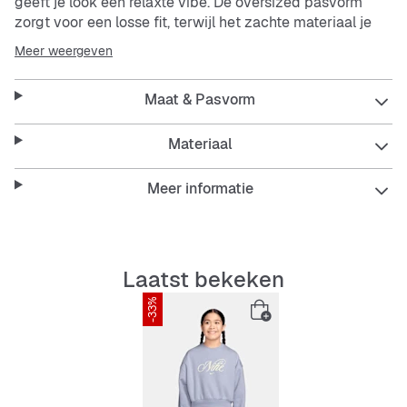
geeft je look een relaxte vibe. De oversized pasvorm
zorgt voor een losse fit, terwijl het zachte materiaal je
warm en ademend houdt. De onderhoudsvriendelijke en
Meer weergeven
duurzame kwaliteit maakt de hoodie perfect voor elke
dag.
Maat & Pasvorm
Features:
Materiaal
Meer informatie
Oversized pasvorm voor een losse fit
Zacht, ademend materiaal
Laatst bekeken
Onderhoudsvriendelijk en duurzaam
-33%
Langarmig ontwerp
Frisse look met een stoere print